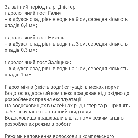
За звітний період на р. Дністер:
гідрологічний пост Галич:
– відбувся спад рівнів води на 9 см, середня кількість
опадів 0,4 мм;
гідрологічний пост Нижнів:
– відбувся спад рівнів води на 3 см, середня кількість
опадів 0,3 мм;
гідрологічний пост Заліщики:
– відбувся спад рівнів води на 5 см, середня кількість
опадів 1 мм.
Гідрохімічна (якість води) ситуація в межах норми.
Водогосподарський комплекс працював відповідно до
розроблених правил експлуатації.
На водосховищах в басейнах р. Дністер та р. Прип’ять
забезпечувався санітарний скид води.
Водосховища працювали в штатному режимі згідно
розроблених режимів роботи.
Режими наповнення водосховищ комплексного