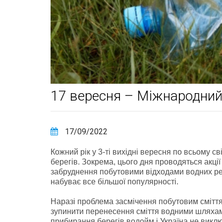
17 вересня – Міжнародний 
17/09/2022
Кожний рік у 3-ті вихідні вересня по всьому с
берегів. Зокрема, цього дня проводяться акці
забруднення побутовими відходами водних ресу
набуває все більшої популярності.
Наразі проблема засмічення побутовим сміття
зупинити перенесення сміття водними шляхами.
прибирання берегів водойм і Україна не викл