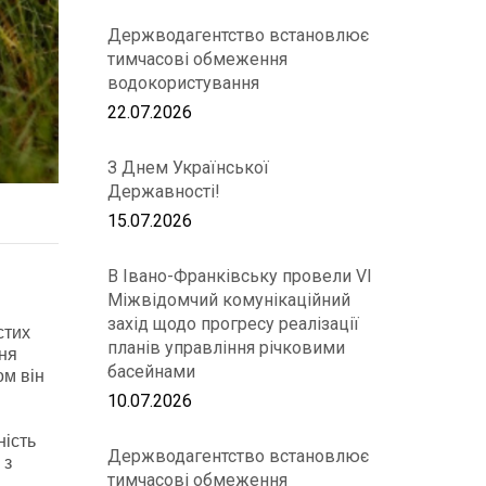
Держводагентство встановлює
тимчасові обмеження
водокористування
22.07.2026
З Днем Української
Державності!
15.07.2026
В Івано-Франківську провели VІ
Міжвідомчий комунікаційний
захід щодо прогресу реалізації
стих
планів управління річковими
ння
басейнами
ом він
10.07.2026
ність
Держводагентство встановлює
 з
тимчасові обмеження