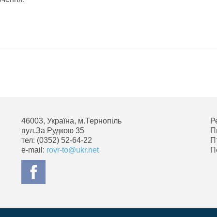
46003, Україна, м.Тернопіль
Р
вул.За Рудкою 35
П
тел: (0352) 52-64-22
П
e-mail:
rovr-to@ukr.net
П