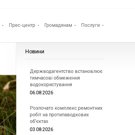
Прес-центр
Громадянам
Послуги
Новини
Держводагентство встановлює
тимчасові обмеження
водокористування
06.08.2026
Розпочато комплекс ремонтних
робіт на протипаводкових
об’єктах
03.08.2026