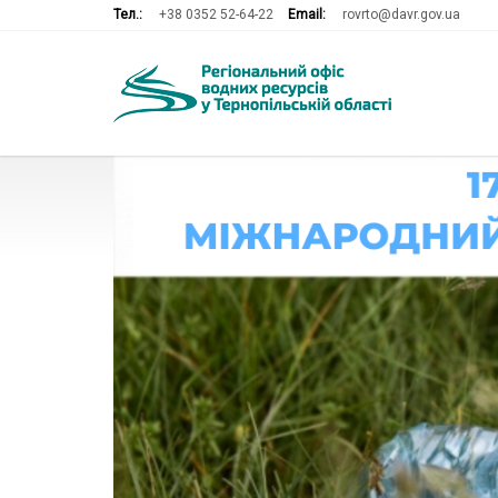
Тел.:
+38 0352 52-64-22
Email:
rovrto@davr.gov.ua