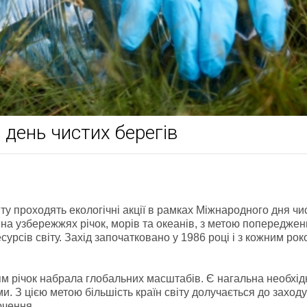
день чистих берегів
віту проходять екологічні акції в рамках Міжнародного дня чи
ї на узбережжях річок, морів та океанів, з метою попередже
рсів світу. Захід започатковано у 1986 році і з кожним рок
м річок набрала глобальних масштабів. Є нагальна необхід
 З цією метою більшість країн світу долучається до заходу
ючення.