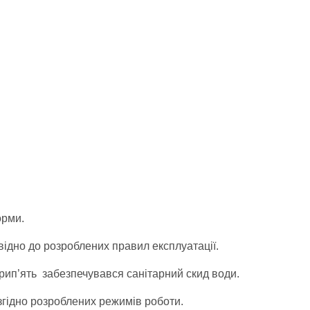
орми.
ідно до розроблених правил експлуатації.
рип’ять забезпечувався санітарний скид води.
гідно розроблених режимів роботи.