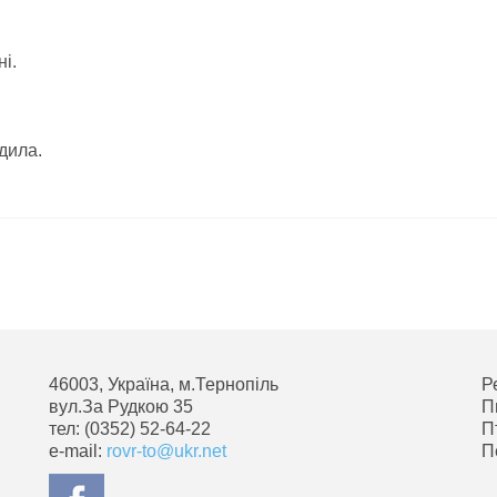
і.
.
дила.
46003, Україна, м.Тернопіль
Р
вул.За Рудкою 35
П
тел: (0352) 52-64-22
П
e-mail:
rovr-to@ukr.net
П