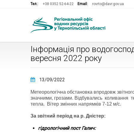
Тел.:
+38 0352 52-64-22
Email:
rovrto@davr.gov.ua
Інформація про водогоспод
вересня 2022 року
13/09/2022
Метеорологічна обстановка впродовж звітног
значними, грозами. Відбувались коливання тем
тепла. Вітер змінних напрямків 7-12 м/с.
За звітний період на р. Дністер:
гідрологічний пост Галич: