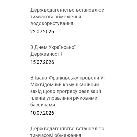
Держводагентство встановлює
тимчасові обмеження
водокористування
22.07.2026
З Днем Української
Державності!
15.07.2026
В Івано-Франківську провели VІ
Міжвідомчий комунікаційний
захід щодо прогресу реалізації
планів управління річковими
басейнами
10.07.2026
Держводагентство встановлює
тимчасові обмеження