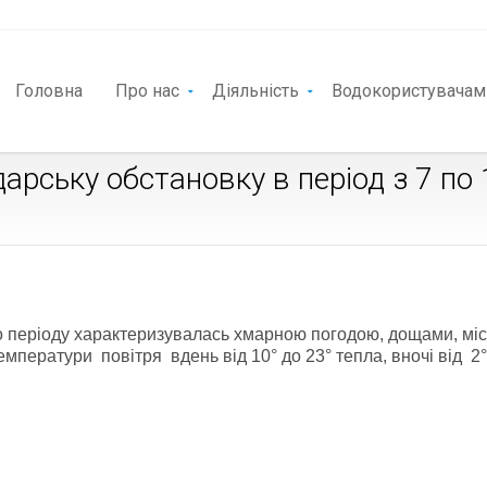
Головна
Про нас
Діяльність
Водокористувачам
арську обстановку в період з 7 по 
о періоду характеризувалась хмарною погодою, дощами, мі
ператури повітря вдень від 10° до 23° тепла, вночі від 2°