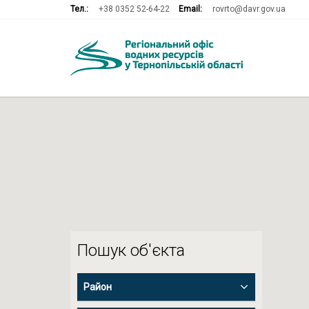
Тел.:
+38 0352 52-64-22
Email:
rovrto@davr.gov.ua
Пошук об'єкта
Район