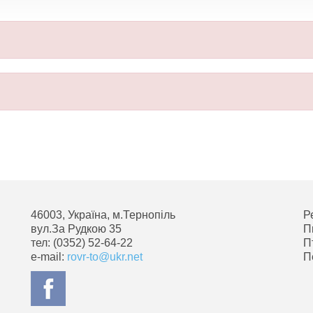
46003, Україна, м.Тернопіль
Р
вул.За Рудкою 35
П
тел: (0352) 52-64-22
П
e-mail:
rovr-to@ukr.net
П