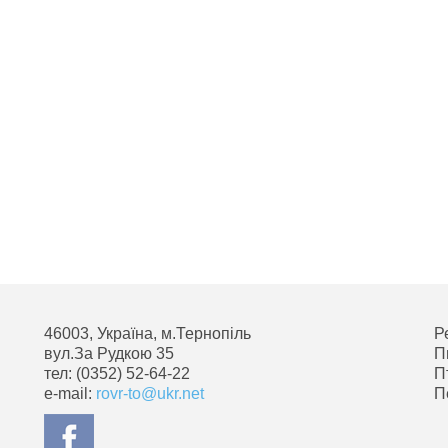
46003, Україна, м.Тернопіль
Р
вул.За Рудкою 35
П
тел: (0352) 52-64-22
П
e-mail:
rovr-to@ukr.net
П