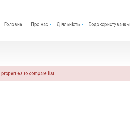
Головна
Про нас
Діяльність
Водокористувачам
properties to compare list!