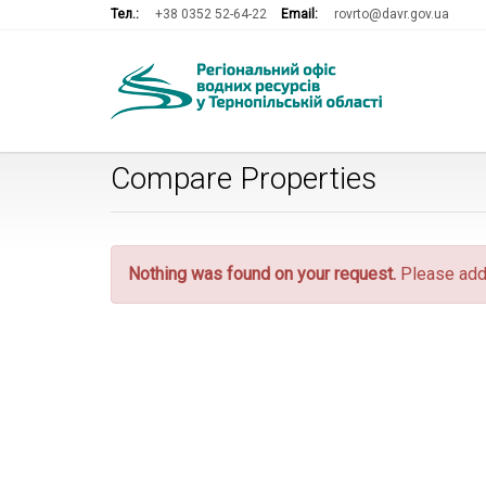
Тел.:
+38 0352 52-64-22
Email:
rovrto@davr.gov.ua
Compare Properties
Nothing was found on your request.
Please add 