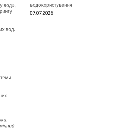
водокористування
у вод»,
рингу
07.07.2026
м
их вод.
стеми
них
я
рки,
мічний