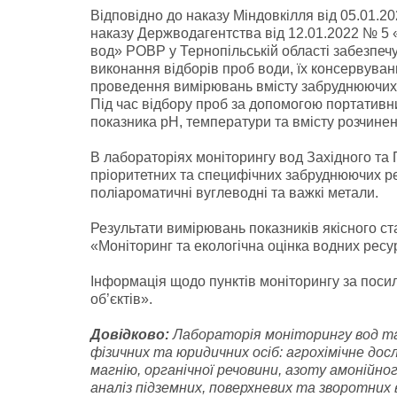
Відповідно до наказу Міндовкілля від 05.01.
наказу Держводагентства від 12.01.2022 № 5
вод» РОВР у Тернопільській області забезпе
виконання відборів проб води, їх консервува
проведення вимірювань вмісту забруднюючих р
Під час відбору проб за допомогою портативн
показника рН, температури та вмісту розчинен
В лабораторіях моніторингу вод Західного та П
пріоритетних та специфічних забруднюючих реч
поліароматичні вуглеводні та важкі метали.
Результати вимірювань показників якісного с
«Моніторинг та екологічна оцінка водних ресур
Інформація щодо пунктів моніторингу за пос
об’єктів».
Довідково:
Лабораторія моніторингу вод та 
фізичних та юридичних осіб: агрохімічне дос
магнію, органічної речовини, азоту амонійно
аналіз підземних, поверхневих та зворотних 