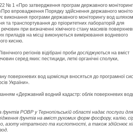
2022 № 1 «Про затвердження програм державного моніторинг
 «Про впровадження Порядку здійснення державного моніто
чує виконання програми державного моніторингу вод шляхо
ння та транспортування до пріоритетних лабораторій для
ечовин при визначенні хімічного стану масивів поверхнев
их приладів на місці виконуються вимірювання водневого
ого кисню.
івнічного регіонів відібрані проби досліджуються на вміст
овин серед яких: пестициди, леткі органічні сполуки,
тану поверхневих вод щомісяця вносяться до програмної си
сів України».
иланням «Державний водний кадастр: облік поверхневих вод
ґрунтів РОВР у Тернопільській області надає послуги дл
лідження ґрунтів на вміст рухомих форм фосфору, калію, сі
го, азоту нітратного та кислотності, а також здійснює хі
вод.