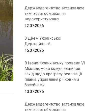
Держводагентство встановлює
тимчасові обмеження
водокористування
22.07.2026
З Днем Української
Державності!
15.07.2026
В Івано-Франківську провели VІ
Міжвідомчий комунікаційний
захід щодо прогресу реалізації
планів управління річковими
басейнами
10.07.2026
Держводагентство встановлює
тимчасові обмеження