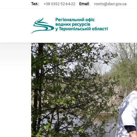
Тел.:
+38 0352 52-64-22
Email:
rovrto@davr.gov.ua