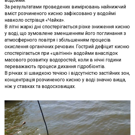
водойми.
За результатами проведених вимірювань найнижчий
вміст розчиненого кисню зафіксовано у водоймі
навколо острівця «Чайка».
В літні жаркі дні спостерігається різке зниження кисню
у воді, що зумовлене зменшенням його поглинання з
атмосферного повітря і збільшенням процесів
окислення органічних речовин. Гострий дефіцит кисню
спостерігається при «цвітінні» водойми внаслідок
масового розвитку водоростей, коли в нічні години
переважають процеси дихання гідробіонтів.
В річках зі швидкою течією і відсутністю застійних зон,
концентрація розчиненого кисню у воді значно вища,
ніж у ставках та водосховищах.