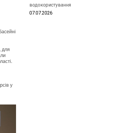
водокористування
07.07.2026
басейні
, для
али
ласті.
рсів у