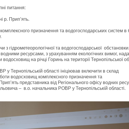
пні питання:
і р. Прип’ять.
комплексного призначення та водогосподарських систем в 
.
чи з гідрометеорологічної та водогосподарської обстановки
 водними ресурсами, з урахуванням екологічних вимог, над
водосховищ на річці Горинь на території Тернопільської об
ОВР у Тернопільській області ініціював включити в склад
роботи водосховищ комплексного призначення та
Прип’ять представника від Регіонального офісу водних ресу
льовича – в.о. начальника РОВР у Тернопільській області.