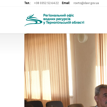
Тел.:
+38 0352 52-64-22
Email:
rovrto@davr.gov.ua