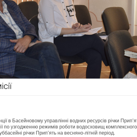
сії
ції в Басейновому управлінні водних ресурсів річки Прип’я
сії по узгодженню режимів роботи водосховищ комплексного
ббасейні річки Прип’ять на весняно-літній період.