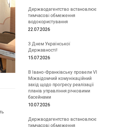
Держводагентство встановлює
тимчасові обмеження
водокористування
22.07.2026
З Днем Української
Державності!
15.07.2026
В Івано-Франківську провели VІ
Міжвідомчий комунікаційний
захід щодо прогресу реалізації
планів управління річковими
басейнами
10.07.2026
ть
Держводагентство встановлює
тимчасові обмеження