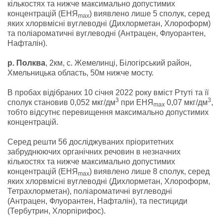
кількостях та нижче максимально допустимих
концентрацій (ЕНЯ
) виявлено лише 5 сполук, серед
max
яких хлорвмісні вуглеводні (Дихлорметан, Хлороформ)
та поліароматичні вуглеводні (Антрацен, Флуорантен,
Нафталін).
р. Полква
, 2км, с. Жемелинці, Білогірський район,
Хмельницька область, 50м нижче мосту.
В пробах відібраних 10 січня 2022 року вміст Ртуті та її
3
3
сполук становив 0,052 мкг/дм
при ЕНЯ
0,07 мкг/дм
,
max
тобто відсутнє перевищення максимально допустимих
концентрацій.
Серед решти 56 досліджуваних пріоритетних
забруднюючих органічних речовин в незначних
кількостях та нижче максимально допустимих
концентрацій (ЕНЯ
) виявлено лише 8 сполук, серед
max
яких хлорвмісні вуглеводні (Дихлорметан, Хлороформ,
Тетрахлорметан), поліароматичні вуглеводні
(Антрацен, Флуорантен, Нафталін), та пестициди
(Тербутрин, Хлорпірифос).