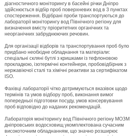
діагностичного моніторингу в басейні річки Дніпро
здійснюється відбір проб поверхневих вод в 3 пунктах
спостереження. Відібрані проби транспортуються до
лабораторії моніторингу вод Північного регіону для
визначення вмісту пріоритетних органічних та
неорганічних забруднюючих речовин.
Для організації відборів та транспортування проб було
придбано необхідне обладнання та матеріали:
спеціальні скляні бутлі з кришками із тефлоновою
прокладкою, ізотермічні контейнери, пробовідбірник з
нержавіючої сталі та хімічні реактиви за сертифікатом
ISO.
Фахівці лабораторії чітко дотримуються вказівок щодо
термінів та умов відбору проб, виконання вимог
попередньої підготовки посуду, умов консервування
проб відповідно до наданих рекомендацій.
Лабораторія моніторингу вод Північного регіону МОЗМ
дніпровських водосховищ укомплектована сучасним
високоточним обладнанням, що значно розширює