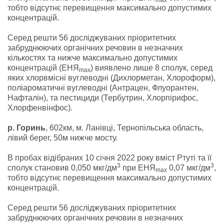
max
тобто відсутнє перевищення максимально допустимих
концентрацій.
Серед решти 56 досліджуваних пріоритетних
забруднюючих органічних речовин в незначних
кількостях та нижче максимально допустимих
концентрацій (ЕНЯ
) виявлено лише 8 сполук, серед
max
яких хлорвмісні вуглеводні (Дихлорметан, Хлороформ),
поліароматичні вуглеводні (Антрацен, Флуорантен,
Нафталін), та пестициди (Тербутрин, Хлорпірифос,
Хлорфенвінфос).
р. Горинь
, 602км, м. Ланівці, Тернопільська область,
лівий берег, 50м нижче мосту.
В пробах відібраних 10 січня 2022 року вміст Ртуті та її
3
3
сполук становив 0,050 мкг/дм
при ЕНЯ
0,07 мкг/дм
,
max
тобто відсутнє перевищення максимально допустимих
концентрацій.
Серед решти 56 досліджуваних пріоритетних
забруднюючих органічних речовин в незначних