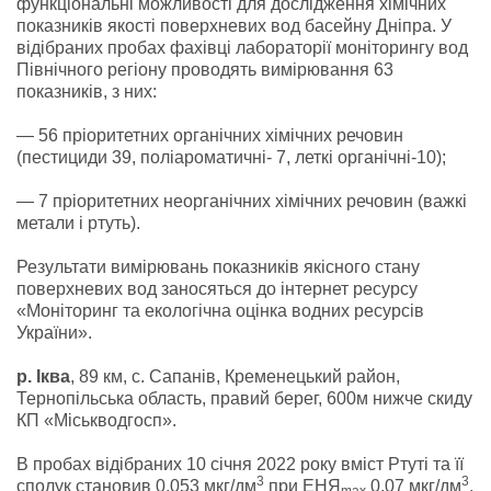
функціональні можливості для дослідження хімічних
показників якості поверхневих вод басейну Дніпра. У
відібраних пробах фахівці лабораторії моніторингу вод
Північного регіону проводять вимірювання 63
показників, з них:
— 56 пріоритетних органічних хімічних речовин
(пестициди 39, поліароматичні- 7, леткі органічні-10);
— 7 пріоритетних неорганічних хімічних речовин (важкі
метали і ртуть).
Результати вимірювань показників якісного стану
поверхневих вод заносяться до інтернет ресурсу
«Моніторинг та екологічна оцінка водних ресурсів
України».
р. Іква
, 89 км, с. Сапанів, Кременецький район,
Тернопільська область, правий берег, 600м нижче скиду
КП «Міськводгосп».
В пробах відібраних 10 січня 2022 року вміст Ртуті та її
3
3
сполук становив 0,053 мкг/дм
при ЕНЯ
0,07 мкг/дм
,