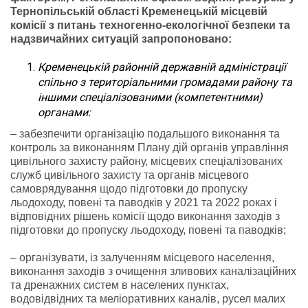
Тернопільській області Кременецькій місцевій
комісії з питань техногенно-екологічної безпеки та
надзвичайних ситуацій запропоновано:
Кременецькій районній державній адміністрації
спільно з територіальними громадами району та
іншими спеціалізованими (компетентними)
органами:
– забезпечити організацію подальшого виконання та
контроль за виконанням Плану дій органів управління
цивільного захисту району, місцевих спеціалізованих
служб цивільного захисту та органів місцевого
самоврядування щодо підготовки до пропуску
льодоходу, повені та паводків у 2021 та 2022 роках і
відповідних рішень комісії щодо виконання заходів з
підготовки до пропуску льодоходу, повені та паводків;
– організувати, із залученням місцевого населення,
виконання заходів з очищення зливових каналізаційних
та дренажних систем в населених пунктах,
водовідвідних та меліоративних каналів, русел малих