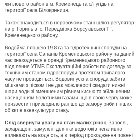
житлового районів м. Кременець та с/г угідь на
території села Білокриниця.
Також знаходиться в неробочому стані шлюз-регулятор
на р. Горинь в с. Передмірка Борсуківської ТГ,
Кременецького району.
Водойма площею 19.8 га та гідротехнічні споруди на
території села Сапанів Кременецького району на даний
час знаходяться в оренді Кременецького районного
відділення УТМР. Експлуатаційні роботи по догляду за
технічним станом гідроспоруди протягом тривалого
часу не проводяться. Водовипускна споруда забита
мішками з піском і не дає можливості скидати нижні
шари води зі зменшеним рівнем кисню та збільшеним
насищенням болотними газами, що в свою чергу може
призвести і призводило раніше до замору риби і інших
об’єктів аквакультури ставу.
Слід звернути увагу на стан малих річок
. Зарослі,
захаращені, замулені ділянки водотоків негативно
впливають на водність, а в період проходження повені