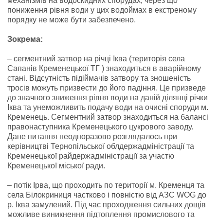
механізмів на водоскидних спорудах, через що
пониження рівня води у цих водоймах в екстреному
порядку не може бути забезпечено.
Зокрема:
– сегментний затвор на річці Іква (територія села
Сапанів Кременецької ТГ ) знаходиться в аварійному
стані. Відсутність підіймачів затвору та зношеність
тросів можуть призвести до його падіння. Це призведе
до значного зниження рівня води на даній ділянці річки
Іква та унеможливить подачу води на очисні споруди м.
Кременець. Сегментний затвор знаходиться на балансі
правонаступника Кременецького цукрового заводу.
Дане питання неодноразово розглядалось при
керівництві Тернопільської облдержадміністрації та
Кременецької райдержадміністрації за участю
Кременецької міської ради.
– потік Ірва, що проходить по території м. Кременця та
села Білокриниця частково і повністю від АЗС WOG до
р. Іква замулений. Під час проходження сильних дощів
можливе виникнення підтоплення промислового та