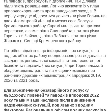
та паводків, провокують підтоплення. Такі ділянки
підлягають розчищенню. Логічно включити їх у план
природоохоронних та протипаводкових заходів. В
першу чергу це відноситься до частини річки Горинь на
двох кілометровій ділянці в межах села Борсуки
Кременецького району. Окремі малі річки та притоки
пересохли, а саме: річка Свинорийка, притока річки
Горинь в с. Чайчинці, річка Заболоч, притока річки
Жирак в с. Синівці Кременецького району.
Потрібно відмітити, що інформація про ситуацію на
водних об’єктах району неодноразово розглядалась на
засіданнях регіональної комісії з питань техногенної
безпеки та надзвичайних ситуацій при Тернопільській
облдержадміністрації та на місцевих комісіях при
районних державних адміністраціях впродовж 2019,
2020 та 2021 років.
Для забезпечення безаварійного пропуску
льодоходу, повеней та паводків впродовж 2022
року та мінімізації наслідків після виникнення
надзвичайних ситуацій, пов’язаних з водним
фактором, Регіональним офісом водних ресурсів у