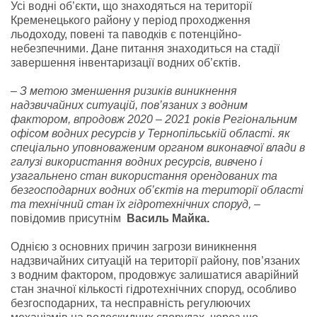
Усі водні об’єкти
,
що знаходяться на території
Кременецького району у період проходження
льодоходу, повені та паводків є потенційно-
небезпечними. Дане питання знаходиться на стадії
завершення інвентаризації водних об’єктів.
– З метою зменшення ризиків виникнення
надзвичайних ситуацій, пов’язаних з водним
фактором, впродовж 2020 – 2021 років Регіональним
офісом водних ресурсів у Тернопільській області. як
спеціально уповноваженим органом виконавчої влади в
галузі використання водних ресурсів, вивчено і
узагальнено стан використання орендованих та
безгосподарних водних об’єктів на території області
та технічний стан їх гідротехнічних споруд,
–
повідомив присутнім
Василь Майка.
Однією з основних причин загрози виникнення
надзвичайних ситуацій на території району, пов’язаних
з водним фактором, продовжує залишатися аварійний
стан значної кількості гідротехнічних споруд, особливо
безгосподарних, та несправність регулюючих