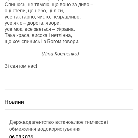
Спинюсь, не тямлю, що воно за диво,–
оці степи, це небо, ці ліси,
усе так гарно, чисто, незрадливо,
усе як є – дорога, явори,
усе моє, все зветься – Україна.
Така краса, висока і нетлінна,
що хоч спинись і з Богом говори.
(Ліна Костенко)
Зі святом нас!
Новини
Держводагентство встановлює тимчасові
обмеження водокористування
06.08.2026