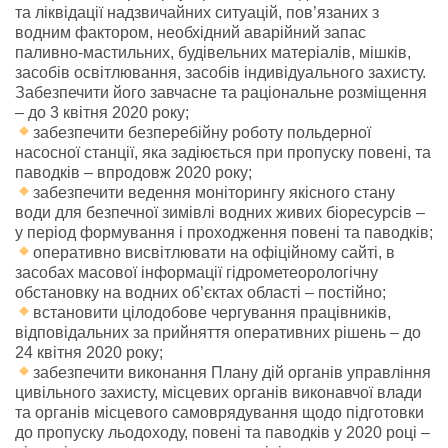
та ліквідації надзвичайних ситуацій, пов’язаних з
водним фактором, необхідний аварійний запас
паливно-мастильних, будівельних матеріалів, мішків,
засобів освітлювання, засобів індивідуального захисту.
Забезпечити його завчасне та раціональне розміщення
– до 3 квітня 2020 року;
забезпечити безперебійну роботу польдерної
насосної станції, яка задіюється при пропуску повені, та
паводків – впродовж 2020 року;
забезпечити ведення моніторингу якісного стану
води для безпечної зимівлі водних живих біоресурсів –
у період формування і проходження повені та паводків;
оперативно висвітлювати на офіційному сайті, в
засобах масової інформації гідрометеорологічну
обстановку на водних об’єктах області – постійно;
встановити цілодобове чергування працівників,
відповідальних за прийняття оперативних рішень – до
24 квітня 2020 року;
забезпечити виконання Плану дій органів управління
цивільного захисту, місцевих органів виконавчої влади
та органів місцевого самоврядування щодо підготовки
до пропуску льодоходу, повені та паводків у 2020 році –