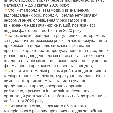
питною водою, створити резерв паливно-мастильних
матеріалів – до 3 квітня 2020 року;
уточнити порядки взаємодії, з визначенням
відповідальних осіб, порядку і регламенту зв’язку,
інформування, оповіщення у разі загрози чи
виникнення надзвичайних ситуацій, пов’язаних з
водним фактором – до 1 квітня 2020 року;
забезпечити проведення регулярних спостережень
за гідрологічним режимом річок під час формування та
проходження водопілля, своєчасне складання
прогнозів характеристик пропуску повені та паводків, їх
уточнення і доведення до місцевих органів виконавчої
влади та органів місцевого самоврядування – у період
формування і проходження повені та паводків;
уточнити оптимальні режими роботи водосховищ та
меліоративних комплексів, з урахуванням екологічних
вимог, санітарних норм та правил за участю
представників природоохоронних органів,
рибогосподарських та інших заінтересованих
організацій (за згодою) та забезпечити їх дотримання –
до 3 квітня 2020 року;
визначити в складі відомчого об’єктового
матеріального резерву, призначеного для запобігання