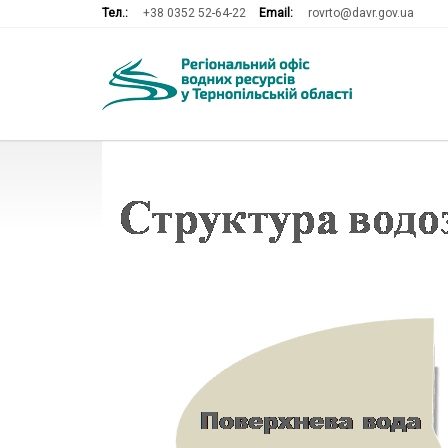
Тел.:
+38 0352 52-64-22
Email:
rovrto@davr.gov.ua