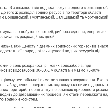
гата. В залежності від водності року на одного мешканця об
 До того ж розподіл водних ресурсів по території області
є Борщівський, Гусятинський, Заліщицький та Чортківськи
комунально-побутових потреб, риборозведення, енергетики,
остачання, рекреаційних цілей.
, низька захищеність підземних водоносних горизонтів внасл
недостатньої природної захищеності водних ресурсів від
окий рівень розораності річкових водозаборів, при
чкових водозаборів 30-60%, у області ми маємо 75-80%.
 в цілому нестабільна і вимагає значного покращення. Екон
ачне забруднення поверхневих вод комунальними підприємс
ованих територій, поряд з штучною зміною природного режим
зводить до деградаційних процесів, які стали переважати на
тю водних екосистем.