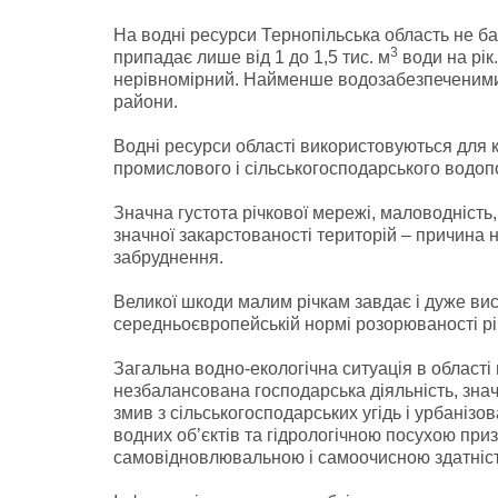
На водні ресурси Тернопільська область не ба
3
припадає лише від 1 до 1,5 тис. м
води на рік.
нерівномірний. Найменше водозабезпеченими 
райони.
Водні ресурси області використовуються для 
промислового і сільськогосподарського водоп
Значна густота річкової мережі, маловодність
значної закарстованості територій – причина 
забруднення.
Великої шкоди малим річкам завдає і дуже вис
середньоєвропейській нормі розорюваності рі
Загальна водно-екологічна ситуація в області
незбалансована господарська діяльність, зн
змив з сільськогосподарських угідь і урбаніз
водних об’єктів та гідрологічною посухою при
самовідновлювальною і самоочисною здатніс