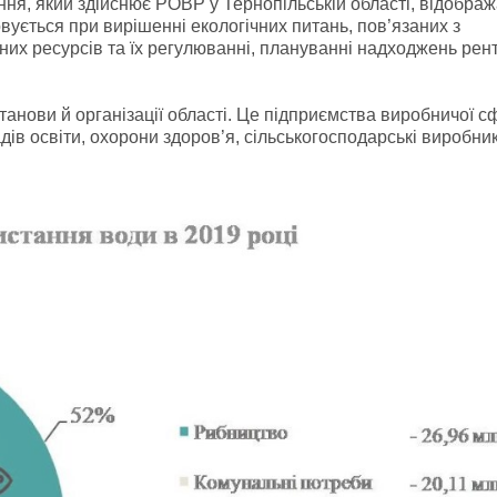
ня, який здійснює РОВР у Тернопільській області, відобра
ується при вирішенні екологічних питань, пов’язаних з
них ресурсів та їх регулюванні, плануванні надходжень рен
танови й організації області. Це підприємства виробничої с
дів освіти, охорони здоров’я, сільськогосподарські виробник