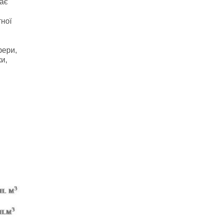
жає
тної
фери,
и,