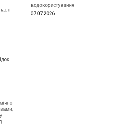
водокористування
ласті
07.07.2026
й
ідок
омічно
твами,
у
д