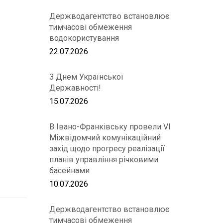
Держводагентство встановлює
тимчасові обмеження
водокористування
22.07.2026
З Днем Української
Державності!
15.07.2026
В Івано-Франківську провели VІ
Міжвідомчий комунікаційний
захід щодо прогресу реалізації
планів управління річковими
басейнами
10.07.2026
Держводагентство встановлює
тимчасові обмеження