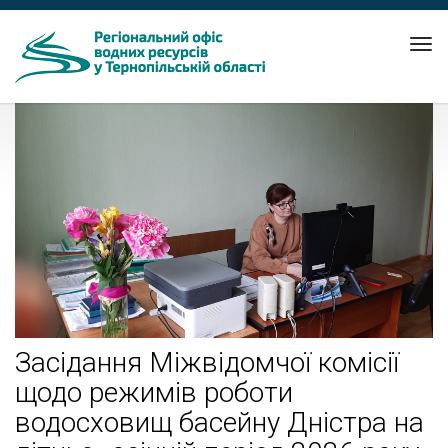
Tog
nav
Засідання Міжвідомчої комісії
щодо режимів роботи
водосховищ басейну Дністра на