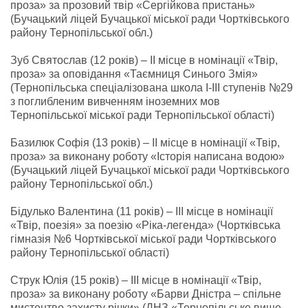
проза» за прозовий твір «Сергійкова пристань»
(Бучацький ліцей Бучацької міської ради Чортківського
району Тернопільської обл.)
Зуб Святослав (12 років) – ІІ місце в номінації «Твір,
проза» за оповідання «Таємниця Синього Змія»
(Тернопільська спеціалізована школа І-ІІІ ступенів №29
з поглибленим вивченням іноземних мов
Тернопільської міської ради Тернопільської області)
Базилюк Софія (13 років) – ІІ місце в номінації «Твір,
проза» за виконану роботу «Історія написана водою»
(Бучацький ліцей Бучацької міської ради Чортківського
району Тернопільської обл.)
Бідулько Валентина (11 років) – ІІІ місце в номінації
«Твір, поезія» за поезію «Ріка-легенда» (Чортківська
гімназія №6 Чортківської міської ради Чортківського
району Тернопільської області)
Струк Юлія (15 років) – ІІІ місце в номінації «Твір,
проза» за виконану роботу «Барви Дністра – спільне
мистецтво захисту річки» (ДНЗ «Тернопільське вище