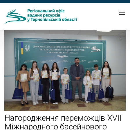
Tog
nav
Нагородження переможців XVII
Міжнародного басейнового