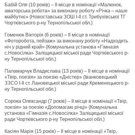
Бабій Оля (10 років) – II місце в номінації «Малюнок,
аматорська робота» за виконану роботу «Річка – наше
майбутнє» (Новоставська ЗОШ І-ІІ ст. Трибухівської ТГ
Чортківського р-ну Тернопільської обл.)
Гоменюк Вікторія (6 років) – II місце в номінації
«Фоторобота, пейзаж» за виконану роботу «Надходить
ніч у рідний край» (Комунальна установа «Гімназія
с.Новосілка» Заліщицької міської ради Чортківського р-
ну Тернопільської обл.)
Паламарчук Владислава (13 років) – ІІ місце в номінації
«Твір, поезія» за поезію «Дністер» (Іванковецький
ЗЗСО І-ІІ ст. Лановецької міської ради Кременецького р-
ну Тернопільської обл.)
Сорока Олександр (7 років) – ІІ місце в номінації «Твір,
поезія» за поезію «Допомагаю річці» (Комунальна
установа «Гімназія с.Новосілка» Заліщицької міської
ради Чортківського р-ну Тернопільської обл.)
Касіян Марія (15 років) – ІІ місце в номінації «Твір,