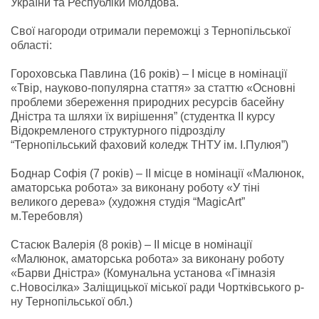
України та Республіки Молдова.
Свої нагороди отримали переможці з Тернопільської
області:
Гороховська Павлина (16 років) – І місце в номінації
«Твір, науково-популярна стаття» за статтю «Основні
проблеми збереження природних ресурсів басейну
Дністра та шляхи їх вирішення” (студентка ІІ курсу
Відокремленого структурного підрозділу
“Тернопільський фаховий коледж ТНТУ ім. І.Пулюя”)
Боднар Софія (7 років) – II місце в номінації «Малюнок,
аматорська робота» за виконану роботу «У тіні
великого дерева» (художня студія “МagicArt”
м.Теребовля)
Стасюк Валерія (8 років) – II місце в номінації
«Малюнок, аматорська робота» за виконану роботу
«Барви Дністра» (Комунальна установа «Гімназія
с.Новосілка» Заліщицької міської ради Чортківського р-
ну Тернопільської обл.)