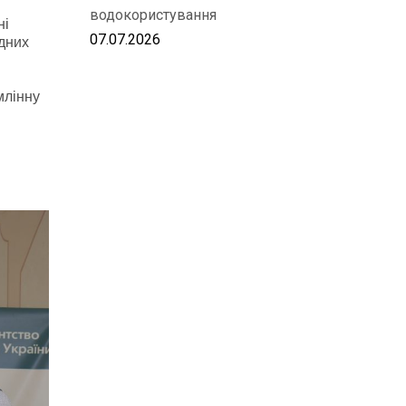
водокористування
ні
07.07.2026
дних
млінну