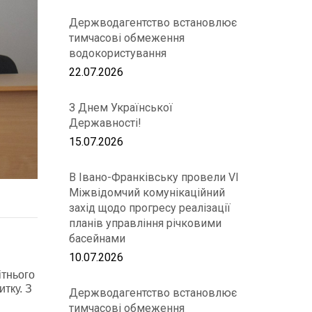
Держводагентство встановлює
тимчасові обмеження
водокористування
22.07.2026
З Днем Української
Державності!
15.07.2026
В Івано-Франківську провели VІ
Міжвідомчий комунікаційний
захід щодо прогресу реалізації
планів управління річковими
басейнами
10.07.2026
ітнього
тку. З
Держводагентство встановлює
тимчасові обмеження