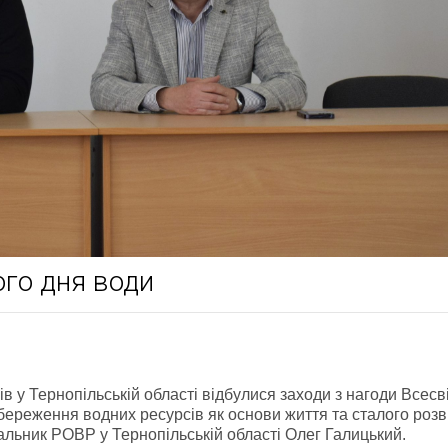
ого дня води
в у Тернопільській області відбулися заходи з нагоди Всесв
береження водних ресурсів як основи життя та сталого розви
альник РОВР у Тернопільській області Олег Галицький.