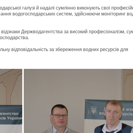
дарської галузі й надалі сумлінно виконують свої професій
вання водогосподарських систем, здійснюючи моніторинг во
і відзнаки Держводагентства за високий професіоналізм, су
господарства.
льну відповідальність за збереження водних ресурсів для