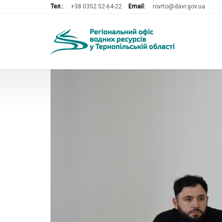
Тел.:
+38 0352 52-64-22
Email:
rovrto@davr.gov.ua