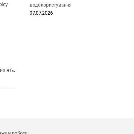
фісу
водокористування
07.07.2026
ип’ять.
ежим роботи: