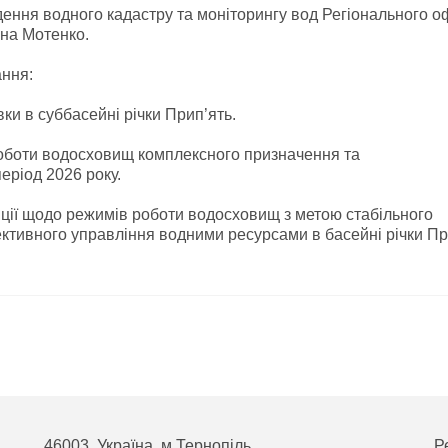
едення водного кадастру та моніторингу вод Регіонального о
ана Мотенко.
ання:
ки в суббасейні річки Прип’ять.
оботи водосховищ комплексного призначення та
еріод 2026 року.
ції щодо режимів роботи водосховищ з метою стабільного
ктивного управління водними ресурсами в басейні річки Пр
46003, Україна, м.Тернопіль
Р