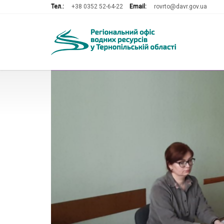
Тел.:
+38 0352 52-64-22
Email:
rovrto@davr.gov.ua