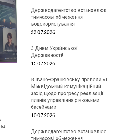
Держводагентство встановлює
тимчасові обмеження
водокористування
22.07.2026
З Днем Української
Державності!
15.07.2026
В Івано-Франківську провели VІ
Міжвідомчий комунікаційний
захід щодо прогресу реалізації
планів управління річковими
басейнами
10.07.2026
в
на
Держводагентство встановлює
тимчасові обмеження