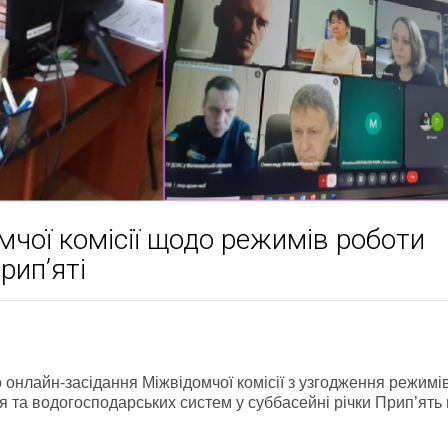
чої комісії щодо режимів роботи
рип’яті
 онлайн-засідання Міжвідомчої комісії з узгодження режимі
та водогосподарських систем у суббасейні річки Прип’ять 