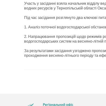
Участь у засіданні взяла начальник відділу в
водних ресурсів у Тернопільській області Окс
Під час засідання розглянуто два ключові пит
1. Аналіз поточної водогосподарської обстанов
2. Напрацювання пропозицій щодо режимів р
водогосподарських систем на весняно-літній п
За результатами засідання узгоджено пропози
проходження весняно-літнього періоду та ефе