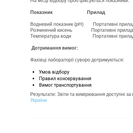
На місці відбору проб фіксуються показники:
Показник Прилад
Водневий показник (pH) Портативні прила
Розчинений кисень Портативні прила
Температура води Портативні прила
Дотримання вимог:
Фахівці лабораторії суворо дотримуються:
Умов відбору
Правил консервування
Вимог транспортування
Результати: Звіти та вимірювання доступні з
України