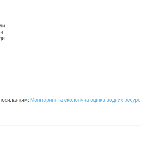
ди
ди
ди
а посиланням:
Моніторинг та екологічна оцінка водних ресурс