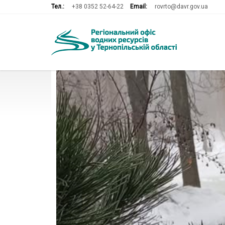
Тел.:
+38 0352 52-64-22
Email:
rovrto@davr.gov.ua