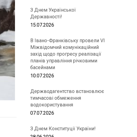
З Днем Української
Державності!
15.07.2026
В Івано-Франківську провели VІ
Міжвідомчий комунікаційний
захід щодо прогресу реалізації
планів управління річковими
басейнами
10.07.2026
Держводагентство встановлює
тимчасові обмеження
водокористування
07.07.2026
З Днем Конституції України!
28.06.2026