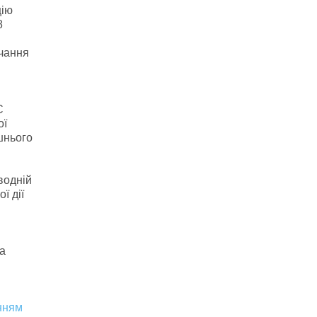
цію
8
ачання
C
ої
шнього
водній
ї дії
на
нням