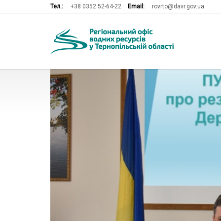
Тел.:
+38 0352 52-64-22
Email:
rovrto@davr.gov.ua