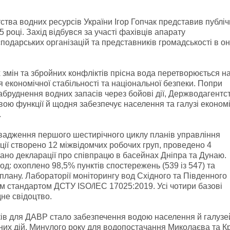
ства водних ресурсів України Ігор Гопчак представив публі
5 році. Захід відбувся за участі фахівців апарату
подарських організацій та представників громадськості в о
х змін та збройних конфліктів прісна вода перетворюється н
ня економічної стабільності та національної безпеки. Попри
абруднення водних запасів через бойові дії, Держводагентс
вою функції й щодня забезпечує населення та галузі економ
.
овадження першого шестирічного циклу планів управління
ції створено 12 міжвідомчих робочих груп, проведено 4
исано декларації про співпрацю в басейнах Дніпра та Дунаю.
д: охоплено 98,5% пунктів спостережень (539 із 547) та
плану. Лабораторії моніторингу вод Східного та Південного
м стандартом ДСТУ ISO/IEC 17025:2019. Усі чотири базові
не свідоцтво.
ків для ДАВР стало забезпечення водою населення й галузе
нних дій. Минулого року для водопостачання Миколаєва та К