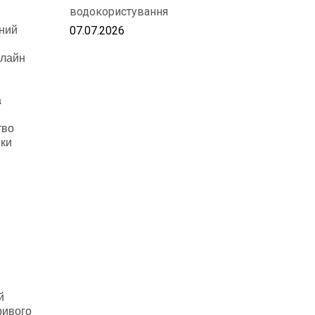
водокористування
07.07.2026
чний
нлайн
а
тво
іки
й
ривого