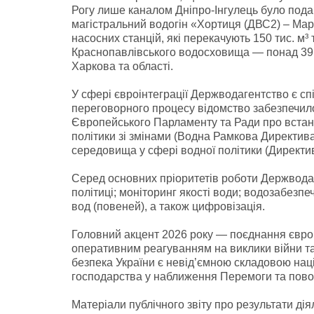
Рогу лише каналом Дніпро-Інгулець було пода
магістральний водогін «Хортиця (ДВС2) – Марг
насосних станцій, які перекачують 150 тис. м³
Краснопавлівського водосховища — понад 39 м
Харкова та області.
У сфері євроінтеграції Держводагентство є сп
переговорного процесу відомство забезпечило
Європейського Парламенту та Ради про встано
політики зі змінами (Водна Рамкова Директив
середовища у сфері водної політики (Директи
Серед основних пріоритетів роботи Держводаге
політиці; моніторинг якості води; водозабезпеч
вод (повеней), а також цифровізація.
Головний акцент 2026 року — поєднання євро
оперативним реагуванням на виклики війни та
безпека України є невід’ємною складовою нац
господарства у наближення Перемоги та пово
Матеріали публічного звіту про результати ді