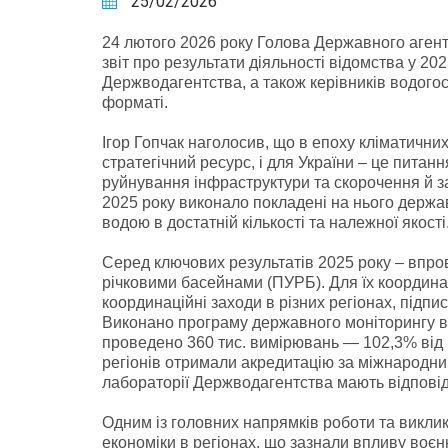
25/02/2026
24 лютого 2026 року Голова Державного агент
звіт про результати діяльності відомства у 202
Держводагентства, а також керівників водогос
форматі.
Ігор Гопчак наголосив, що в епоху кліматични
стратегічний ресурс, і для України – це питан
руйнування інфраструктури та скорочення й з
2025 року виконало покладені на нього держа
водою в достатній кількості та належної якості
Серед ключових результатів 2025 року – впр
річковими басейнами (ПУРБ). Для їх координа
координаційні заходи в різних регіонах, підп
Виконано програму державного моніторингу во
проведено 360 тис. вимірювань — 102,3% від 
регіонів отримали акредитацію за міжнародни
лабораторії Держводагентства мають відповід
Одним із головних напрямків роботи та викли
економіки в регіонах, що зазнали впливу воє