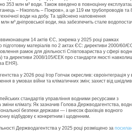
но 353 млн м³ води. Також введено в повноцінну експлуата
анець – Нікополь – Покров», а це 119 км трубопроводів та 
 технічної води на добу. Та здійснено наповнення
лн м³ дніпровської води, яка забезпечить стале водопост
іввиконавцем 14 актів ЄС, зокрема у 2025 році рамках
 підготовку матеріалів по 2 актах ЄС: директиви 2000/60/Є
влення рамок для діяльності Співтовариства у сфері водн
а) та директиви 2008/105/ЄЕК про стандарти якості навколи
ва ЕНЯ).
нтства у 2026 році Ігор Гопчак окреслив: євроінтеграція у 
ення в умовах війни та кліматичних змін; захист від шкідливо
пейських стандартів управління водними ресурсами з
 зміни клімату. Як зазначив Голова Держводагентства, вод
іональної безпеки держави — і внесок фахівців водного
єнну відбудову є конкретним і щоденним.
яльності Держводагентства у 2025 році розміщено за
посила