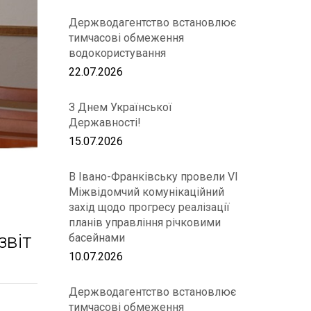
Держводагентство встановлює
тимчасові обмеження
водокористування
22.07.2026
З Днем Української
Державності!
15.07.2026
В Івано-Франківську провели VІ
Міжвідомчий комунікаційний
захід щодо прогресу реалізації
планів управління річковими
звіт
басейнами
10.07.2026
Держводагентство встановлює
тимчасові обмеження