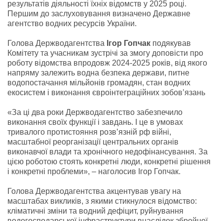
результатів діяльності їхніх відомств у 2025 році.
Першим до заслуховування визначено Державне
агентство водних ресурсів України.
Голова Держводагентства
Ігор Гопчак
подякував
Комітету та учасникам зустрічі за змогу доповісти про
роботу відомства впродовж 2024-2025 років, від якого
напряму залежить водна безпека держави, питне
водопостачання мільйонів громадян, стан водних
екосистем і виконання євроінтеграційних зобов’язань
«За ці два роки Держводагентство забезпечило
виконання своїх функції і завдань. І це в умовах
тривалого протистояння розв’язній рф війні,
масштабної реорганізації центральних органів
виконавчої влади та хронічного недофінансування. За
цією роботою стоять конкретні люди, конкретні рішення
і конкретні проблеми», – наголосив Ігор Гопчак.
Голова Держводагентства акцентував увагу на
масштабах викликів, з якими стикнулося відомство:
кліматичні зміни та водний дефіцит, руйнування
водогосподарської інфраструктури внаслідок збройної