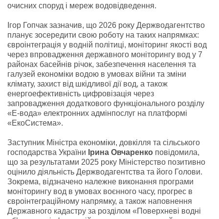
очисних споруд і мереж водовідведення.
Ігор Гопчак зазначив, що 2026 року Держводагентство
планує зосередити свою роботу на таких напрямках:
євроінтеграція у водній політиці, моніторинг якості вод
через впровадження державного моніторингу вод у 7
районах басейнів річок, забезпечення населення та
галузей економіки водою в умовах війни та зміни
клімату, захист від шкідливої дії вод, а також
енергоефективність цифровізація через
запровадження додаткового функціонального розділу
«Е-вода» електронних адмінпослуг на платформі
«ЕкоСистема».
Заступник Міністра економіки, довкілля та сільського
господарства України
Ірина Овчаренко
повідомила,
що за результатами 2025 року Міністерство позитивно
оцінило діяльність Держводагентства та його Голови.
Зокрема, відзначено належне виконання програми
моніторингу вод в умовах воєнного часу, прогрес в
євроінтеграційному напрямку, а також наповнення
Державного кадастру за розділом «Поверхневі водні