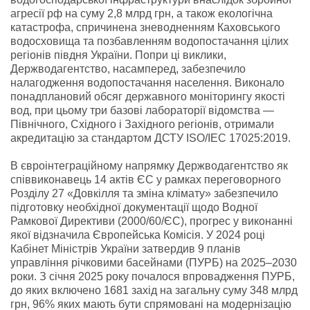
агресії рф на суму 2,8 млрд грн, а також екологічна
катастрофа, спричинена зневодненням Каховського
водосховища та позбавленням водопостачання цілих
регіонів півдня України. Попри ці виклики,
Держводагентство, насамперед, забезпечило
налагодження водопостачання населення. Виконало
понадплановий обсяг державного моніторингу якості
вод, при цьому три базові лабораторії відомства —
Північного, Східного і Західного регіонів, отримали
акредитацію за стандартом ДСТУ ISO/IEC 17025:2019.
В євроінтеграційному напрямку Держводагентство як
співвиконавець 14 актів ЄС у рамках переговорного
Розділу 27 «Довкілля та зміна клімату» забезпечило
підготовку необхідної документації щодо Водної
Рамкової Директиви (2000/60/ЄС), прогрес у виконанні
якої відзначила Європейська Комісія. У 2024 році
Кабінет Міністрів України затвердив 9 планів
управління річковими басейнами (ПУРБ) на 2025–2030
роки. З січня 2025 року почалося впровадження ПУРБ,
до яких включено 1681 захід на загальну суму 348 млрд
грн, 96% яких мають бути спрямовані на модернізацію