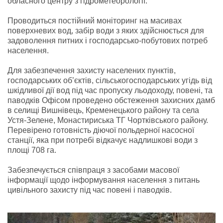
обласного центру з гідрометеорології.
Проводиться постійний моніторинг на масивах
поверхневих вод, забір води з яких здійснюється для
задоволення питних і господарсько-побутових потреб
населення.
Для забезпечення захисту населених пунктів,
господарських об’єктів, сільськогосподарських угідь від
шкідливої дії вод під час пропуску льодоходу, повені, та
паводків Офісом проведено обстеження захисних дамб
в селищі Вишнівець, Кременецького району та села
Устя-Зелене, Монастириська ТГ Чортківського району.
Перевірено готовність діючої польдерної насосної
станції, яка при потребі відкачує надлишкові води з
площі 708 га.
Забезпечується співпраця з засобами масової
інформації щодо інформування населення з питань
цивільного захисту під час повені і паводків.