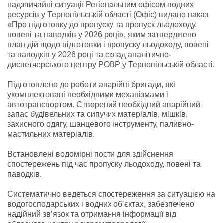
надзвичайні ситуації Регіональним офісом водних
ресурсів у Тернопільській області (Офіс) видано наказ
«Про підготовку до пропуску та пропуск льодоходу,
повені та паводків у 2026 році», яким затверджено
план дій щодо підготовки і пропуску льодоходу, повені
та паводків у 2026 році та склад аналітично-
диспетчерського центру РОВР у Тернопільській області.
Підготовлено до роботи аварійні бригади, які
укомплектовані необхідними механізмами і
автотранспортом. Створений необхідний аварійний
запас будівельних та сипучих матеріалів, мішків,
захисного одягу, шанцевого інструменту, паливно-
мастильних матеріалів.
Встановлені водомірні пости для здійснення
спостережень під час пропуску льодоходу, повені та
паводків.
Систематично ведеться спостереження за ситуацією на
водогосподарських і водних об’єктах, забезпечено
надійний зв’язок та отримання інформації від