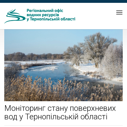
Tog
nav
Моніторинг стану поверхневих
вод у Тернопільській області