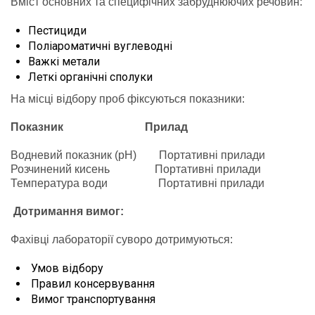
Вміст основних та специфічних забруднюючих речовин:
Пестициди
Поліароматичні вуглеводні
Важкі метали
Леткі органічні сполуки
На місці відбору проб фіксуються показники:
Показник Прилад
Водневий показник (pH) Портативні прилади
Розчинений кисень Портативні прилади
Температура води Портативні прилади
Дотримання вимог:
Фахівці лабораторії суворо дотримуються:
Умов відбору
Правил консервування
Вимог транспортування