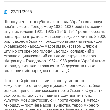
22/11/2025
Щороку четвертої суботи листопада Україна вшановує
пам’ять жертв Голодомору 1932–1933 років і масових
штучних голодів 1921–1923 і 1946–1947 років, через які
наша країна втратила мільйони людських життів. У 2006
році Законом України Голодомор визнаний геноцидом
українського народу – масовим вбивством шляхом
штучно створеного голоду. Сьогодні солідарний з
Україною цивілізований світ демонструє нам свою
підтримку – Голодомор 1932–1933 років в Україні актом
геноциду визнали парламенти 28 держав та низка
впливових міжнародних організацій.
Четвертий рік поспіль ми вшановуємо жертв
комуністичного геноциду в умовах повномасштабної
екзистенційної війни московії проти України. Окупанти
вкотре намагаються знищити нашу ідентичність,
культуру, мову, застосовуючи проти українців методи
геноциду – постійні масові вбивства, терор мирного