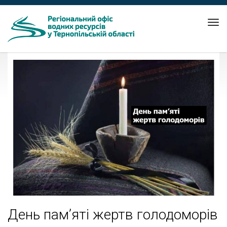
Tog
nav
День пам’яті жертв голодоморів