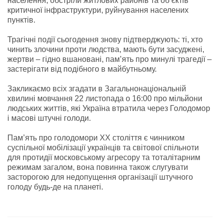
населення, обстріли житлових районів та об’єктів
критичної інфраструктури, руйнування населених
пунктів.
Трагічні події сьогодення знову підтверджують: ті, хто
чинить злочини проти людства, мають бути засуджені,
жертви – гідно вшановані, пам’ять про минулі трагедії –
застерігати від подібного в майбутньому.
Закликаємо всіх згадати в Загальнонаціональній
хвилині мовчання 22 листопада о 16:00 про мільйони
людських життів, які Україна втратила через Голодомор
і масові штучні голоди.
Пам’ять про голодомори ХХ століття є чинником
суспільної мобілізації українців та світової спільноти
для протидії московському агресору та тоталітарним
режимам загалом, вона повинна також слугувати
засторогою для недопущення організації штучного
голоду будь-де на планеті.