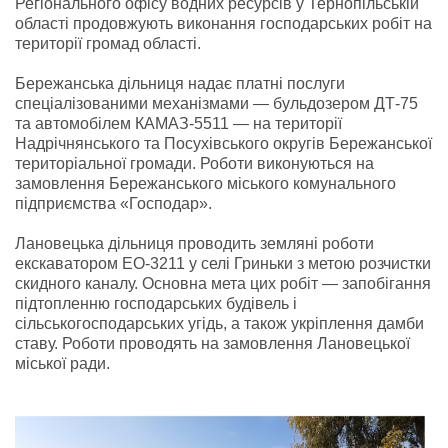
Регіонального офісу водних ресурсів у Тернопільській
області продовжують виконання господарських робіт на
території громад області.
Бережанська дільниця надає платні послуги
спеціалізованими механізмами — бульдозером ДТ-75
та автомобілем КАМАЗ-5511 — на території
Надрічнянського та Посухівського округів Бережанської
територіальної громади. Роботи виконуються на
замовлення Бережанського міського комунального
підприємства «Господар».
Лановецька дільниця проводить земляні роботи
екскаватором ЕО-3211 у селі Гриньки з метою розчистки
скидного каналу. Основна мета цих робіт — запобігання
підтопленню господарських будівель і
сільськогосподарських угідь, а також укріплення дамби
ставу. Роботи проводять на замовлення Лановецької
міської ради.