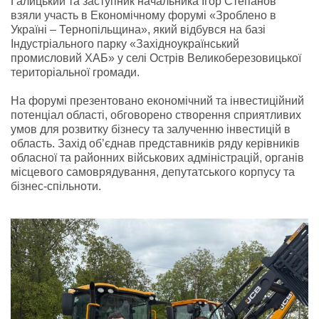
Галицький та заступник начальника Ігор Степанов
взяли участь в Економічному форумі «Зроблено в
Україні – Тернопільщина», який відбувся на базі
Індустріального парку «Західноукраїнський
промисловий ХАБ» у селі Острів Великоберезовицької
територіальної громади.
На форумі презентовано економічний та інвестиційний
потенціал області, обговорено створення сприятливих
умов для розвитку бізнесу та залученню інвестицій в
область. Захід об’єднав представників ряду керівників
обласної та районних військових адміністрацій, органів
місцевого самоврядування, депутатського корпусу та
бізнес-спільноти.