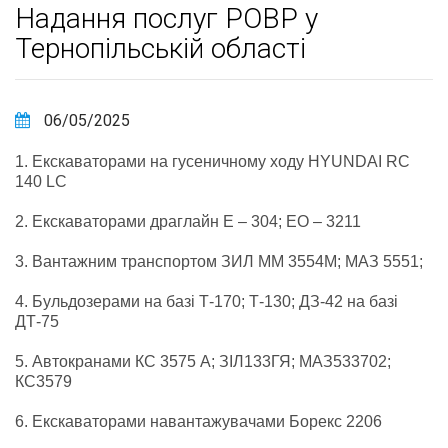
Надання послуг РОВР у
Тернопільській області
06/05/2025
1. Екскаваторами на гусеничному ходу HYUNDAI RC
140 LC
2. Екскаваторами драглайн E – 304; EO – 3211
3. Вантажним транспортом ЗИЛ ММ 3554М; МАЗ 5551;
4. Бульдозерами на базі Т-170; Т-130; ДЗ-42 на базі
ДТ-75
5. Автокранами КС 3575 А; ЗІЛ133ГЯ; МАЗ533702;
КС3579
6. Екскаваторами навантажувачами Борекс 2206