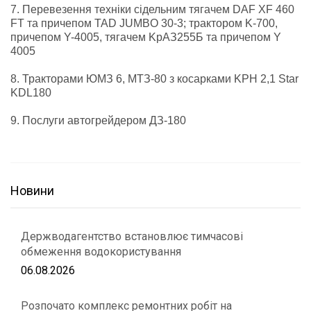
7. Перевезення техніки сідельним тягачем DAF XF 460
FT та причепом TAD JUMBO 30-3; трактором K-700,
причепом Y-4005, тягачем KpAЗ255Б та причепом Y
4005
8. Тракторами ЮМЗ 6, МТЗ-80 з косарками KPH 2,1 Star
KDL180
9. Послуги автогрейдером ДЗ-180
Новини
Держводагентство встановлює тимчасові
обмеження водокористування
06.08.2026
Розпочато комплекс ремонтних робіт на