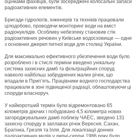
оцінками фахівців, були зосереджені колосальні запаси
радіоактивних елементів.
Бригади гідрологів, інженерів та техніків працювали
цілодобово, проводячи моніторинг води на вміст
радіонуклідів. Особливу небезпеку становив стік
радіоактивних речовин у Київське водосховище — одне
з основних джерел питної води для столиці України.
Для максимально ефективного убезпечення води було
розроблено і в стислі терміни введено унікальну
система захисних дамб та фільтраційних споруд
навколо найбільш забруднених малих річок, що
впадали в Прип’ять. Працівники водного господарства
працювали в зоні підвищеної радіації, облаштовуючи ці
споруди власноруч.
У найкоротший термін було відремонтовано 65
кілометрів діючих і побудовано 4,5 кілометра нових
загороджувальних дамб поблизу ЧАЕС, зведено 131
захисну споруду в заплавах річок Вересня, Сахан,
Брагінка, Грезля та Ілля. Для локалізації донних
радіоактивних мулів у липні-серпні 1986 року було