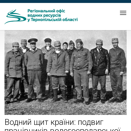
Tog
nav
Водний щит країни: подвиг
працівників водогосподарської