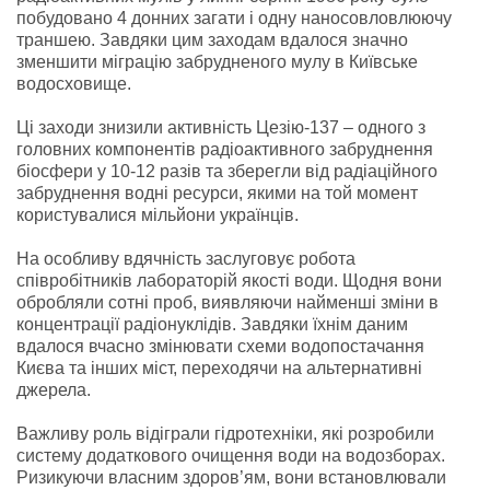
побудовано 4 донних загати і одну наносовловлюючу
траншею. Завдяки цим заходам вдалося значно
зменшити міграцію забрудненого мулу в Київське
водосховище.
Ці заходи знизили активність Цезію-137 – одного з
головних компонентів радіоактивного забруднення
біосфери у 10-12 разів та зберегли від радіаційного
забруднення водні ресурси, якими на той момент
користувалися мільйони українців.
На особливу вдячність заслуговує робота
співробітників лабораторій якості води. Щодня вони
обробляли сотні проб, виявляючи найменші зміни в
концентрації радіонуклідів. Завдяки їхнім даним
вдалося вчасно змінювати схеми водопостачання
Києва та інших міст, переходячи на альтернативні
джерела.
Важливу роль відіграли гідротехніки, які розробили
систему додаткового очищення води на водозборах.
Ризикуючи власним здоров’ям, вони встановлювали