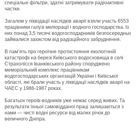
спеціальні фільтри, здатні затримувати радіоактивні
частки.
Загалом у ліквідації наслідків аварії взяли участь 6553
працівники галузі меліорації і водного господарства. Із
них понад 3,5 тисячі водогосподарників безпосередньо
займалися захистом від радіаційного забруднення.
В пам’ять про героїчне протистояння екологічній
катастрофі на березі Київського водосховища в селі
Страхолісся Іванківського району споруджено
меморіальний комплекс працівникам
водогосподарських організацій України і Київської
області, які брали участь у ліквідації наслідків аварії на
ЧАЕС у 1986-1987 роках.
Багатьох героїв-водників уже немає серед живих. Та
результати їхньої самовідданої праці залишаються з
нами — чисті водні ресурси від малих річок до
величного Дніпра.