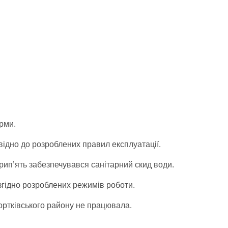
орми.
ідно до розроблених правил експлуатації.
рип’ять забезпечувався санітарний скид води.
гідно розроблених режимів роботи.
ортківського району не працювала.