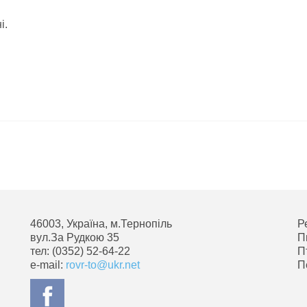
і.
.
46003, Україна, м.Тернопіль
Р
вул.За Рудкою 35
П
тел: (0352) 52-64-22
П
e-mail:
rovr-to@ukr.net
П