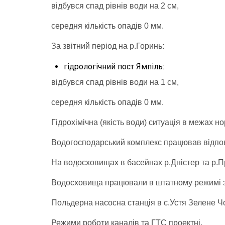
відбувся спад рівнів води на 2 см,
середня кількість опадів 0 мм.
За звітний період на р.Горинь:
гідрологічний пост Ямпіль:
відбувся спад рівнів води на 1 см,
середня кількість опадів 0 мм.
Гідрохімічна (якість води) ситуація в межах н
Водогосподарський комплекс працював відпов
На водосховищах в басейнах р.Дністер та р.П
Водосховища працювали в штатному режимі з
Польдерна насосна станція в с.Устя Зелене Ч
Режими роботи каналів та ГТС проектні.