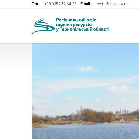
Тел.:
+38 0352 52-64-22
Email:
rovrto@davr.gov.ua