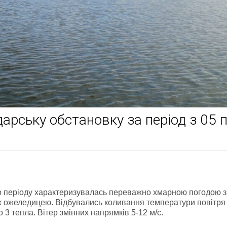
арську обстановку за період з 05 
о періоду характеризувалась переважно хмарною погодою з
ах ожеледицею. Відбувались коливання температури повітря
о 3 тепла. Вітер змінних напрямків 5-12 м/с.