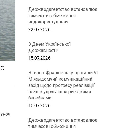
Держводагентство встановлює
тимчасові обмеження
водокористування
22.07.2026
З Днем Української
Державності!
15.07.2026
по
В Івано-Франківську провели VІ
Міжвідомчий комунікаційний
захід щодо прогресу реалізації
планів управління річковими
басейнами
10.07.2026
 вночі
Держводагентство встановлює
тимчасові обмеження