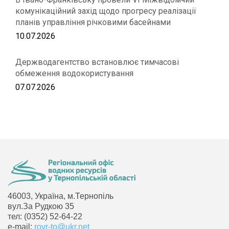
комунікаційний захід щодо прогресу реалізації
планів управління річковими басейнами
10.07.2026
Держводагентство встановлює тимчасові
обмеження водокористування
07.07.2026
46003, Україна, м.Тернопіль
вул.За Рудкою 35
тел: (0352) 52-64-22
e-mail:
rovr-to@ukr.net