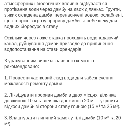
атмосферних і біологічних впливів відбувається
протікання води через дамбу на двох ділянках. Ґрунти,
з яких складена дамба, перенасичені водою, ослаблені,
що створює загрозу прориву дамби та небезпеку для
водних біоресурсів ставу.
Оскільки через ложе ставка проходить водоподаючий
канал, руйнування дамби призведе до припинення
водопостачання на стави орендарів.
З урахуванням вищезазначеного комісією
рекомендовано:
1. Провести частковий скид води для забезпечення
можливості ремонту дамби.
2. Ліквідувати прориви дамби в двох місцях: ділянка
довжиною 10 м та ділянка довжиною 20 м — укріпити
відкоси дамби зі сторони ставу глиною (15 м³ та 25 м³).
3. Влаштувати глиняний замок у тілі дамби (10 м³ та 20
м³).