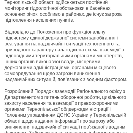
Тернопільській області здійснюється постійний
моніторинг гідрологічної обстановки в басейнах
основних річок, особливо в районах, де існує загроза
підтоплення населених пунктів.
Відповідно до Положення про функціональну
підсистему єдиної державної системи запобігання і
реагування на надзвичайні ситуації техногенного та
природного характеру налагоджена схема взаємодії з
відповідними територіальними органами міністерств,
інших органів виконавчої влади, місцевими
державними адміністраціями, органами місцевого
самоврядування щодо загрози виникнення
надзвичайних ситуацій, пов’язаних з водним фактором.
Розроблений Порядок взаємодії Регіонального офісу з
Департаментом з питань оборонної роботи, цивільного
захисту населення та взаємодії з правоохоронними
органами Тернопільської облдержадміністрації і
Головним управлінням ДСНС України у Тернопільській
області щодо надання інформації про загрозу або
виникнення надзвичайної ситуації пов’язаної з водним
фактором. Забезпечується своєчасне інформування та