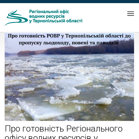
Tog
nav
Про готовність Регіонального
офісу водних ресурсів у