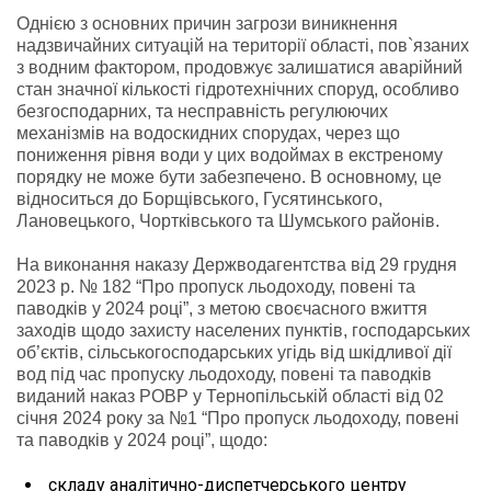
Однією з основних причин загрози виникнення
надзвичайних ситуацій на території області, пов`язаних
з водним фактором, продовжує залишатися аварійний
стан значної кількості гідротехнічних споруд, особливо
безгосподарних, та несправність регулюючих
механізмів на водоскидних спорудах, через що
пониження рівня води у цих водоймах в екстреному
порядку не може бути забезпечено. В основному, це
відноситься до Борщівського, Гусятинського,
Лановецького, Чортківського та Шумського районів.
На виконання наказу Держводагентства від 29 грудня
2023 р. № 182 “Про пропуск льодоходу, повені та
паводків у 2024 році”, з метою своєчасного вжиття
заходів щодо захисту населених пунктів, господарських
об’єктів, сільськогосподарських угідь від шкідливої дії
вод під час пропуску льодоходу, повені та паводків
виданий наказ РОВР у Тернопільській області від 02
січня 2024 року за №1 “Про пропуск льодоходу, повені
та паводків у 2024 році”, щодо:
складу аналітично-диспетчерського центру