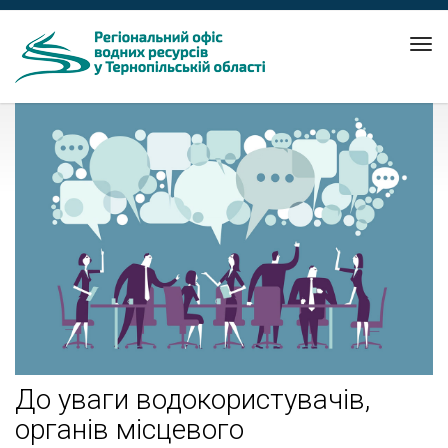
Tog
nav
До уваги водокористувачів,
органів місцевого