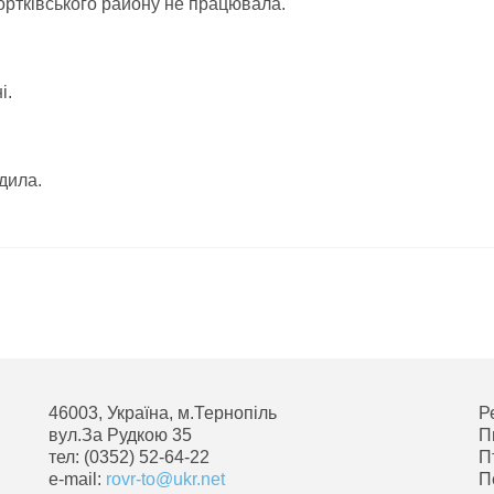
ортківського району не працювала.
і.
.
дила.
46003, Україна, м.Тернопіль
Р
вул.За Рудкою 35
П
тел: (0352) 52-64-22
П
e-mail:
rovr-to@ukr.net
П