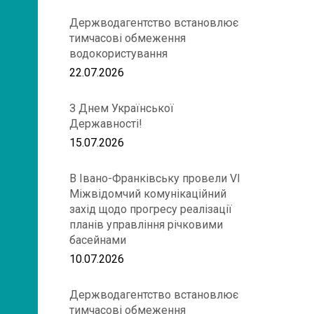
Держводагентство встановлює
тимчасові обмеження
водокористування
22.07.2026
З Днем Української
Державності!
15.07.2026
В Івано-Франківську провели VІ
Міжвідомчий комунікаційний
захід щодо прогресу реалізації
планів управління річковими
басейнами
10.07.2026
Держводагентство встановлює
тимчасові обмеження