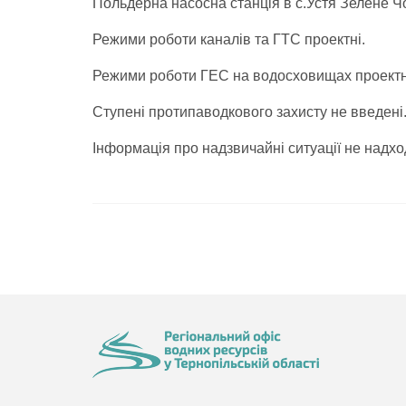
Польдерна насосна станція в с.Устя Зелене Ч
Режими роботи каналів та ГТС проектні.
Режими роботи ГЕС на водосховищах проектн
Ступені протипаводкового захисту не введені
Інформація про надзвичайні ситуації не надхо