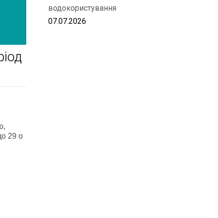
водокористування
07.07.2026
ріод
ю,
до 29 о