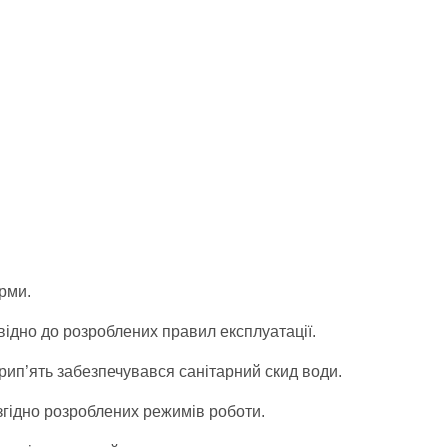
орми.
ідно до розроблених правил експлуатації.
рип’ять забезпечувався санітарний скид води.
гідно розроблених режимів роботи.