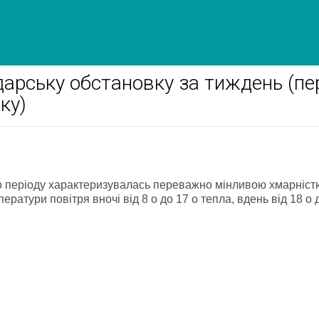
арську обстановку за тиждень (пе
ку)
о періоду характеризувалась переважно мінливою хмарніст
атури повітря вночі від 8 о до 17 о тепла, вдень від 18 о 