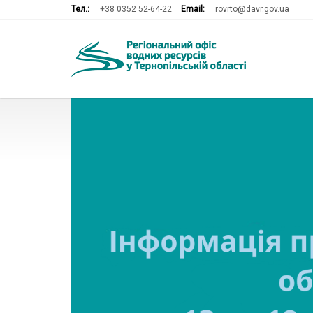
Тел.:
+38 0352 52-64-22
Email:
rovrto@davr.gov.ua