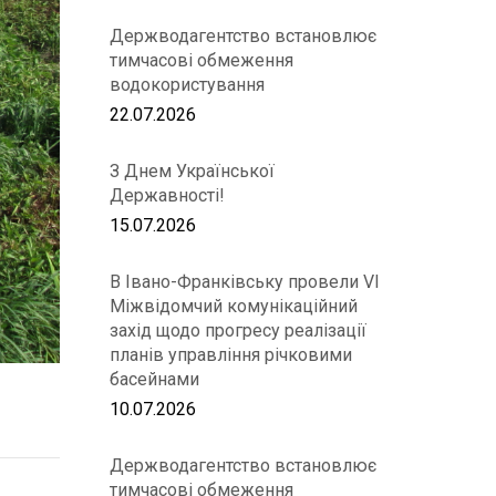
Держводагентство встановлює
тимчасові обмеження
водокористування
22.07.2026
З Днем Української
Державності!
15.07.2026
В Івано-Франківську провели VІ
Міжвідомчий комунікаційний
захід щодо прогресу реалізації
планів управління річковими
басейнами
10.07.2026
Держводагентство встановлює
тимчасові обмеження