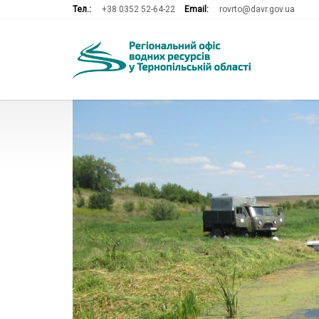
Тел.:
+38 0352 52-64-22
Email:
rovrto@davr.gov.ua