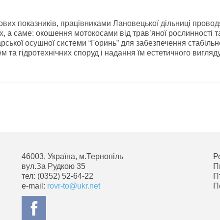
вих показників, працівниками Лановецької дільниці провод
, а саме: окошення мотокосами від трав’яної рослинності т
рської осушної системи “Горинь” для забезпечення стабільн
 та гідротехнічних споруд і надання їм естетичного вигляду
46003, Україна, м.Тернопіль
Р
вул.За Рудкою 35
П
тел: (0352) 52-64-22
П
e-mail:
rovr-to@ukr.net
П