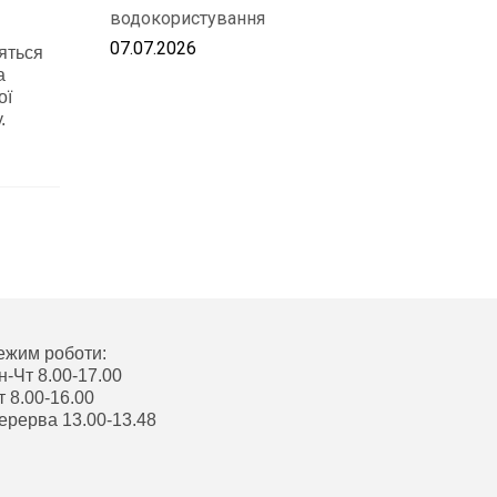
водокористування
07.07.2026
яться
а
ої
.
ежим роботи:
н-Чт 8.00-17.00
т 8.00-16.00
ерерва 13.00-13.48