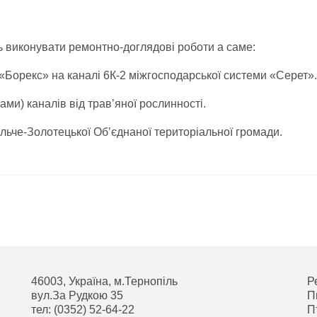
 виконувати ремонтно-доглядові роботи а саме:
«Борекс» на каналі 6К-2 міжгосподарської системи «Серет».
ми) каналів від трав’яної рослинності.
ільче-Золотецької Об’єднаної територіальної громади.
46003, Україна, м.Тернопіль
Р
вул.За Рудкою 35
П
тел: (0352) 52-64-22
П