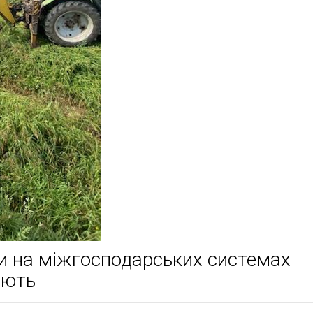
и на міжгосподарських системах
ають