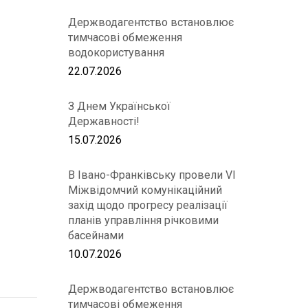
Держводагентство встановлює
тимчасові обмеження
водокористування
22.07.2026
З Днем Української
Державності!
15.07.2026
В Івано-Франківську провели VІ
Міжвідомчий комунікаційний
захід щодо прогресу реалізації
планів управління річковими
басейнами
10.07.2026
Держводагентство встановлює
тимчасові обмеження