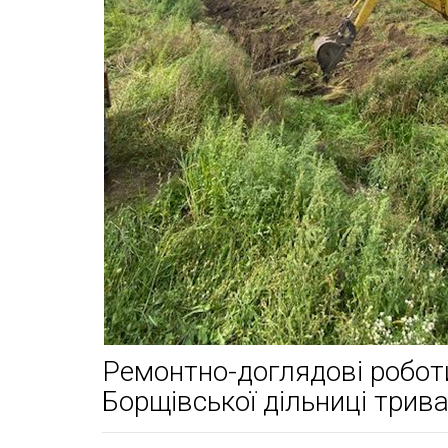
Ремонтно-доглядові робот
Борщівської дільниці трив