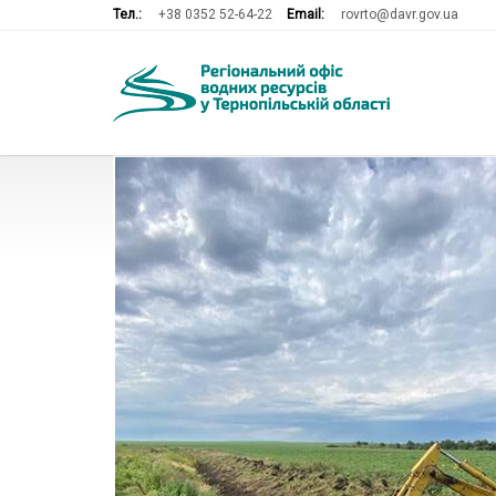
Тел.:
+38 0352 52-64-22
Email:
rovrto@davr.gov.ua