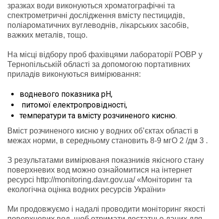
зразках води виконуються хроматографічні та
спектрометричні дослідження вмісту пестицидів,
поліароматичних вуглеводнів, лікарських засобів,
важких металів, тощо.
На місці відбору проб фахівцями лабораторії РОВР у
Тернопільській області за допомогою портативних
приладів виконуються вимірювання:
водневого показника рН,
питомої електропровідності,
температури та вмісту розчиненого кисню.
Вміст розчиненого кисню у водних об’єктах області в
межах норми, в середньому становить 8-9 мгО 2 /дм 3 .
З результатами вимірюваня показників якісного стану
поверхневих вод можно ознайомитися на інтернет
ресурсі http://monitoring.davr.gov.ua/ «Моніторинг та
екологічна оцінка водних ресурсів України»
Ми продовжуємо і надалі проводити моніторинг якості
поверхневих вод, щоб отримати достатньо даних для