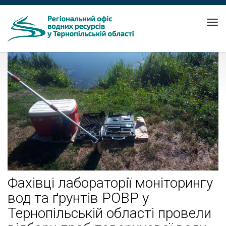
Tog
nav
Фахівці лабораторії моніторингу
вод та ґрунтів РОВР у
Тернопільській області провели