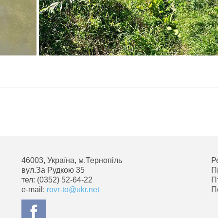
46003, Україна, м.Тернопіль
Р
вул.За Рудкою 35
П
тел: (0352) 52-64-22
П
e-mail:
rovr-to@ukr.net
П