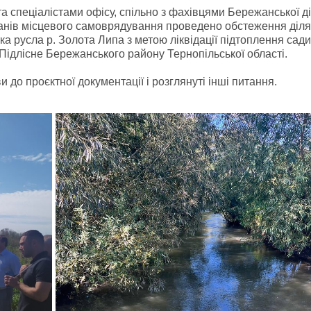
а спеціалістами офісу, спільно з фахівцями Бережанської ді
ганів місцевого самоврядування проведено обстеження діл
ка русла р. Золота Липа з метою ліквідації підтоплення сади
 Підлісне Бережанського району Тернопільської області.
до проєктної документації і розглянуті інші питання.