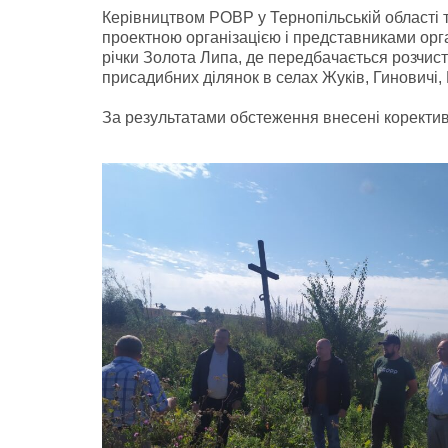
Керівництвом РОВР у Тернопільській області т
проектною організацією і представниками ор
річки Золота Липа, де передбачається розчист
присадибних ділянок в селах Жуків, Гиновичі,
За результатами обстеження внесені корективи 