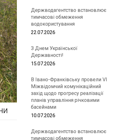
Держводагентство встановлює
тимчасові обмеження
водокористування
22.07.2026
З Днем Української
Державності!
15.07.2026
В Івано-Франківську провели VІ
Міжвідомчий комунікаційний
захід щодо прогресу реалізації
планів управління річковими
басейнами
ни
10.07.2026
Держводагентство встановлює
тимчасові обмеження