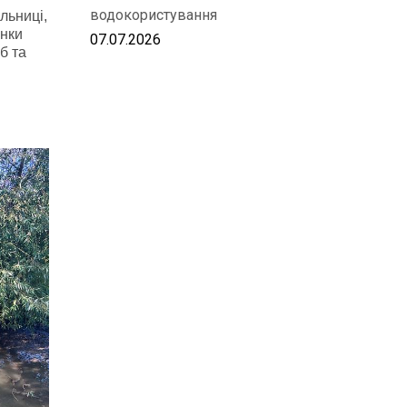
водокористування
льниці,
янки
07.07.2026
б та