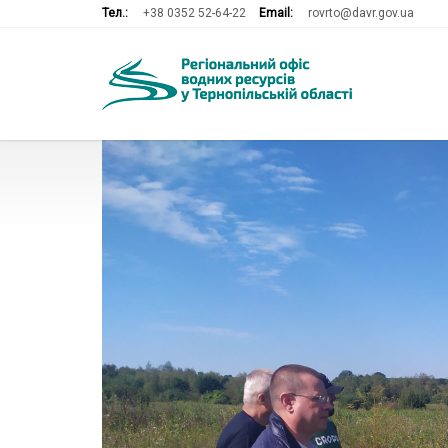
Тел.:
+38 0352 52-64-22
Email:
rovrto@davr.gov.ua