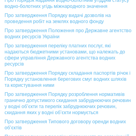
Про Порядок надання водно-болотним угіддям статусу
водно-болотних угідь міжнародного значення
Про затвердження Порядку видачі дозволів на
проведення робіт на землях водного фонду
Про затвердження Положення про Державне агентство
водних ресурсів України
Про затвердження переліку платних послуг, які
надаються бюджетними установами, що належать до
сфери управління Державного агентства водних
ресурсів
Про затвердження Порядку складання паспортів річок і
Порядку установлення берегових смуг водних шляхів
та користування ними
Про затвердження Порядку розроблення нормативів
гранично допустимого скидання забруднюючих речовин
у водні об’єкти та перелік забруднюючих речовин,
скидання яких у водні об’єкти нормується
Про затвердження Типового договору оренди водних
об’єктів