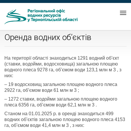
Tog
nav
Оренда водних об’єктів
На території області знаходиться 1291 водний об’єкт
(ставки, водойми, водосховища) загальною площею
водного плеса 9278 га, об’ємом води 123,1 млн м 3 , з
них:
– 19 водосховищ загальною площею водного плеса
2922 га, об’ємом води 61 млн м 3 ;
– 1272 ставки, водойми загальною площею водного
плеса 6356 га, об’ємом води 62,1 млн м 3 .
Станом на 01.01.2025 р. в оренді знаходиться 499
водних об’єктів загальною площею водного плеса 4153
га, об’ємом води 41,4 млн м 3 , з них: