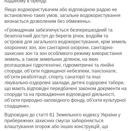
наданому в оренду.
Якщо водокористувачем або відповідною радою не
встановлено таких умов, загальне водокористування
визнається дозволеним без обмежень».
«Громадянам забезпечується безперешкодний та
безоплатний доступ до берегів річок, водойм та
островів для загального водокористування, крім земель
охоронних зон, зон санітарної охорони, санітарно-
захисних зон та зон особливого режиму використання
земель, а також земельних ділянок, на яких
розташовані гідротехнічні, гідрометричні та лінійні
споруди, об’єкти підвищеної небезпеки, пансіонати,
об’єкти реабілітації, спорту, санаторії та інші
лікувально-оздоровчі заклади, дитячі оздоровчі табори,
що мають відповідні передбачені законом документи на
споруди та на провадження відповідної діяльності,
об’єкти природно-заповідного фонду, об’єкти культурної
спадщини».
Відповідно до статті 61 Земельного кодексу України у
прибережних захисних смугах забороняється
влаштування огорож або інших конструкцій, що