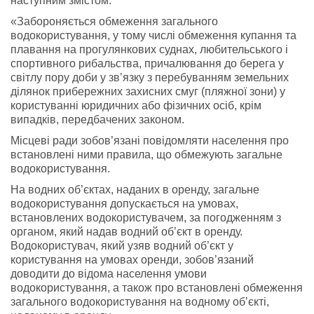
наступним змістом:
«Забороняється обмеження загального
водокористування, у тому числі обмеження купання та
плавання на прогулянкових суднах, любительського і
спортивного рибальства, причалювання до берега у
світлу пору доби у зв’язку з перебуванням земельних
ділянок прибережних захисних смуг (пляжної зони) у
користуванні юридичних або фізичних осіб, крім
випадків, передбачених законом.
Місцеві ради зобов’язані повідомляти населення про
встановлені ними правила, що обмежують загальне
водокористування.
На водних об’єктах, наданих в оренду, загальне
водокористування допускається на умовах,
встановлених водокористувачем, за погодженням з
органом, який надав водний об’єкт в оренду.
Водокористувач, який узяв водний об’єкт у
користування на умовах оренди, зобов’язаний
доводити до відома населення умови
водокористування, а також про встановлені обмеження
загального водокористування на водному об’єкті,