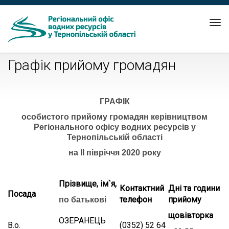
Tog
nav
Графік прийому громадян
ГРАФІК
особистого прийому громадян керівництвом
Регіонального офісу водних ресурсів у
Тернопільській області
на ІІ півріччя 2020 року
Прізвище, ім`я,
Контактний
Дні та години
Посада
телефон
прийому
по батькові
щовівторка
ОЗЕРАНЕЦЬ
В.о.
(0352) 52 64