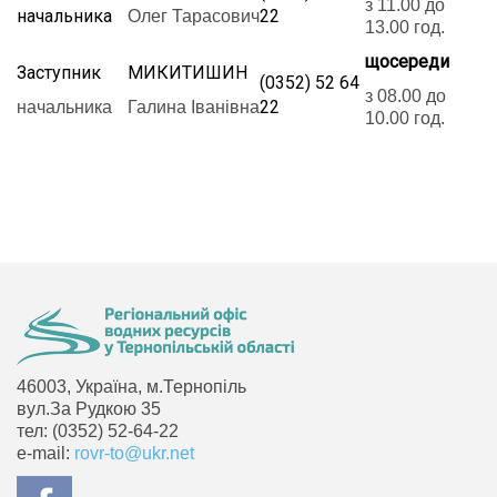
з 11.00 до
начальника
22
Олег Тарасович
13.00 год.
щосереди
Заступник
МИКИТИШИН
(0352) 52 64
з 08.00 до
22
начальника
Галина Іванівна
10.00 год.
46003, Україна, м.Тернопіль
вул.За Рудкою 35
тел: (0352) 52-64-22
e-mail:
rovr-to@ukr.net