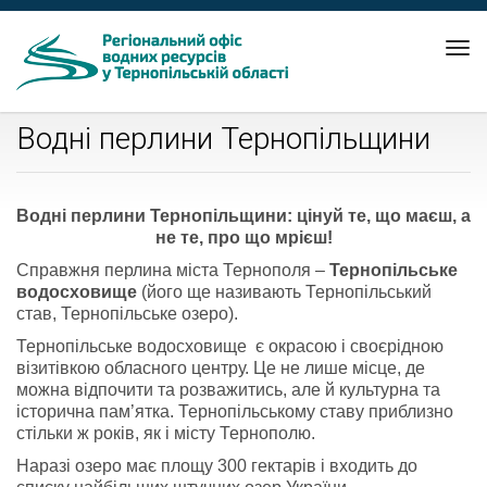
Tog
nav
Водні перлини Тернопільщини
Водні перлини Тернопільщини: цінуй те, що маєш, а
не те, про що мрієш!
Справжня перлина міста Тернополя –
Тернопільське
водосховище
(його ще називають Тернопільський
став, Тернопільське озеро).
Тернопільське водосховище є окрасою і своєрідною
візитівкою обласного центру. Це не лише місце, де
можна відпочити та розважитись, але й культурна та
історична пам’ятка. Тернопільському ставу приблизно
стільки ж років, як і місту Тернополю.
Наразі озеро має площу 300 гектарів і входить до