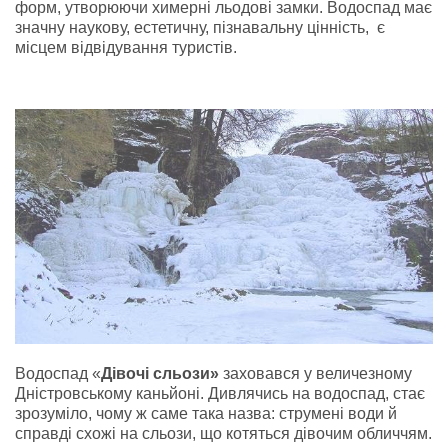
форм, утворюючи химерні льодові замки. Водоспад має
значну наукову, естетичну, пізнавальну цінність, є
місцем відвідування туристів.
Водоспад «
Дівочі сльози»
заховався у величезному
Дністровському каньйоні. Дивлячись на водоспад, стає
зрозуміло, чому ж саме така назва: струмені води й
справді схожі на сльози, що котяться дівочим обличчям.