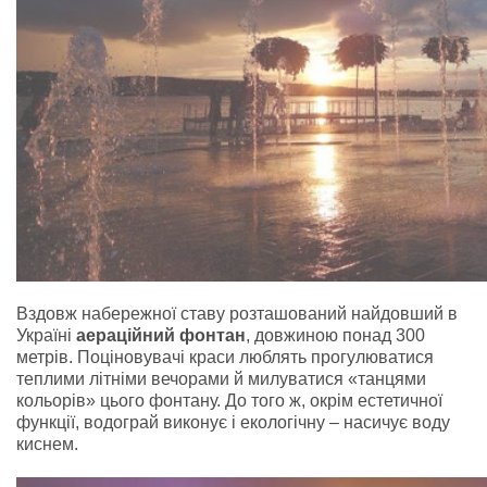
Вздовж набережної ставу розташований найдовший в
Україні
аераційний фонтан
, довжиною понад 300
метрів. Поціновувачі краси люблять прогулюватися
теплими літніми вечорами й милуватися «танцями
кольорів» цього фонтану. До того ж, окрім естетичної
функції, водограй виконує і екологічну – насичує воду
киснем.