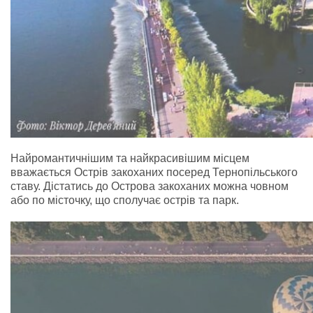
Найромантичнішим та найкрасивішим місцем
вважається Острів закоханих посеред Тернопільського
ставу. Дістатись до Острова закоханих можна човном
або по місточку, що сполучає острів та парк.