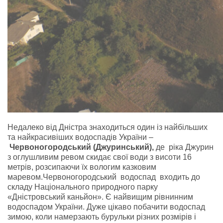
Недалеко від Дністра знаходиться один із найбільших
та найкрасивіших водоспадів України –
Червоногородський
(
Джуринський
),
де ріка Джурин
з оглушливим ревом скидає свої води з висоти 16
метрів, розсипаючи їх вологим казковим
маревом.Червоногородський водоспад входить до
складу Національного природного парку
«Дністровський каньйон». Є найвищим рівнинним
водоспадом України. Дуже цікаво побачити водоспад
зимою, коли намерзають бурульки різних розмірів і