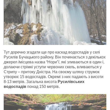
Тут доречно згадати ще про каскад водоспадів у селі
Русилів Бучацького району. Він починається з декількох
джерел /місцева назва “Нори”/, які зливаються в один і,
долаючи стрімкі уступи червоних скель, вливаються у
Стрипу – притоку Дністра. На своєму шляху струмок
утворює 15 водоспадів. Окремі з них падають з висоти
8-13 метрів. Загальна висота
Русилівських
водоспадів
понад 150 метрів.