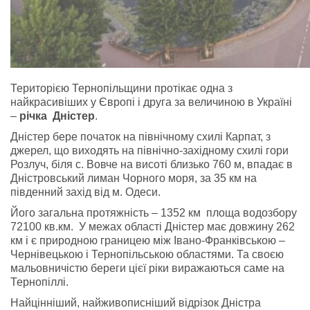
Територією Тернопільщини протікає одна з
найкрасивіших у Європі і друга за величиною в Україні
–
річка Дністер
.
Дністер бере початок на північному схилі Карпат, з
джерел, що виходять на північно-західному схилі гори
Розлуч, біля с. Вовче на висоті близько 760 м, впадає в
Дністровський лиман Чорного моря, за 35 км на
південний захід від м. Одеси.
Його загальна протяжність – 1352 км площа водозбору
72100 кв.км. У межах області Дністер має довжину 262
км і є природною границею між Івано-Франківською –
Чернівецькою і Тернопільською областями. Та своєю
мальовничістю береги цієї ріки виражаються саме на
Тернопіллі.
Найцінніший, найживописніший відрізок Дністра