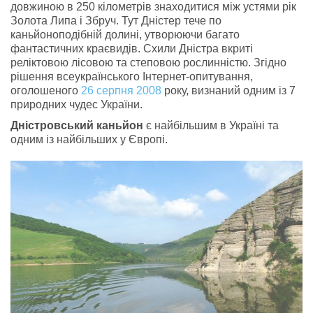
довжиною в 250 кілометрів знаходитися між устями рік
Золота Липа і Збруч. Тут Дністер тече по
каньйоноподібній долині, утворюючи багато
фантастичних краєвидів. Схили Дністра вкриті
реліктовою лісовою та степовою рослинністю. Згідно
рішення всеукраїнського Інтернет-опитування,
оголошеного
26 серпня
2008
року, визнаний одним із 7
природних чудес України.
Дністровський каньйон
є найбільшим в Україні та
одним із найбільших у Європі.