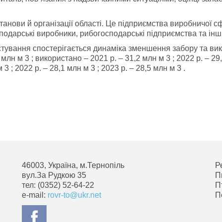
станови й організації області. Це підприємства виробничої 
сподарські виробники, рибогосподарські підприємства та інші
тування спостерігається динаміка зменшення забору та вико
9 млн м 3 ; використано – 2021 р. – 31,2 млн м 3 ; 2022 р. – 29,
3 ; 2022 р. – 28,1 млн м 3 ; 2023 р. – 28,5 млн м 3 .
46003, Україна, м.Тернопіль
Р
вул.За Рудкою 35
П
тел: (0352) 52-64-22
П
e-mail:
rovr-to@ukr.net
П