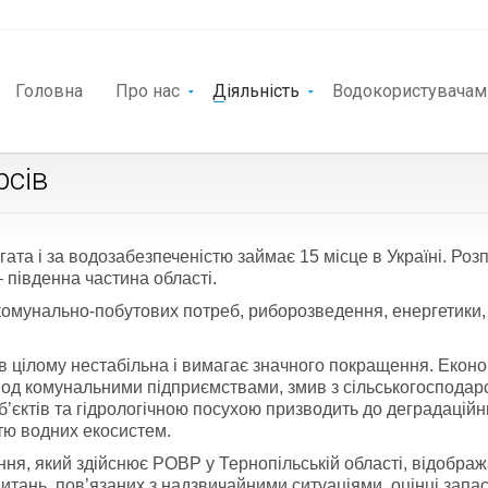
Головна
Про нас
Діяльність
Водокористувачам
рсів
ата і за водозабезпеченістю займає 15 місце в Україні. Розп
південна частина області.
комунально-побутових потреб, риборозведення, енергетики,
і в цілому нестабільна і вимагає значного покращення. Еко
од комунальними підприємствами, змив з сільськогосподарсь
єктів та гідрологічною посухою призводить до деградаційни
тю водних екосистем.
ня, який здійснює РОВР у Тернопільській області, відобра
итань, пов’язаних з надзвичайними ситуаціями, оцінці запасі