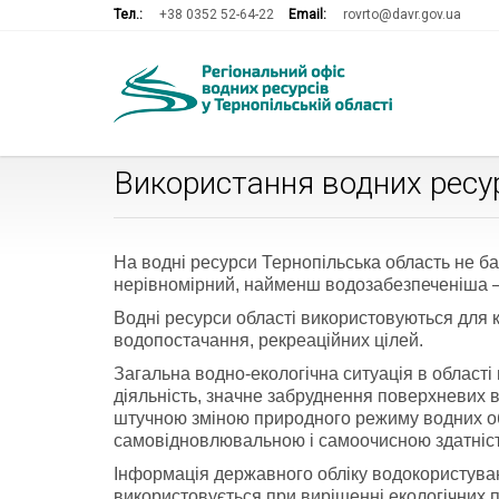
Тел.:
+38 0352 52-64-22
Email:
rovrto@davr.gov.ua
Використання водних ресу
На водні ресурси Тернопільська область не баг
нерівномірний, найменш водозабезпеченіша – 
Водні ресурси області використовуються для 
водопостачання, рекреаційних цілей.
Загальна водно-екологічна ситуація в област
діяльність, значне забруднення поверхневих в
штучною зміною природного режиму водних об’
самовідновлювальною і самоочисною здатніс
Інформація державного обліку водокористуван
використовується при вирішенні екологічних п