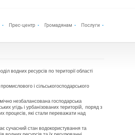
Прес-центр
Громадянам
Послуги
оділ водних ресурсів по території області
 промислового і сільськогосподарського
номічно незбалансована господарська
ких угідь і урбанізованих територій, поряд з
х процесів, які стали переважати над
жає сучасний стан водокористування та
в водних ресурсів та їх регулюванні,